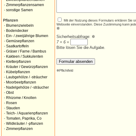
-
Zimmerpflanzensamen
-
sonstige Samen
Mit der Nutzung dieses Formulars erklären Sie s
Pflanzen
Webseite einverstanden. Diese Zustimmung kann jede
-
Blumenzwiebeln
✲
-
Bodendecker
-
Ein- / zweijährige Blumen
Sicherheitsabfrage:
✲
-
Gemüsepflanzen
7 + 6
=
-
Saatkartoffeln
Bitte lösen Sie die Aufgabe.
-
Gräser / Farne / Bambus
-
Kakteen / Sukkulenten
-
Kletterpflanzen
-
Kräuter / Gewürzpflanzen
✲
Pflichtfeld
-
Kübelpflanzen
-
Laubgehölze / -sträucher
-
Moorbeetpflanzen
-
Nadelgehölze / -sträucher
-
Obst
-
Rhizome / Knollen
-
Rosen
-
Stauden
-
Teich- / Aquarienpflanzen
-
Tomaten, Paprika, Co
-
Wildkräuter / -pflanzen
-
Zimmerpflanzen