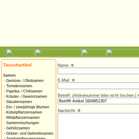
Tauschartikel
Name:
✲
Samen
E-Mail:
✲
-
Gemüse- / Obstsamen
-
Tomatensamen
-
Paprika- / Chilisamen
Betreff: (Artikelnummer bitte nicht löschen.)
-
Kräuter- / Gewürzsamen
-
Staudensamen
-
Ein- / zweijährige Blumen
Nachricht:
✲
-
Kübelpflanzensamen
-
Wildpflanzensamen
-
Samenmischungen
-
Gehölzsamen
-
Gräser- und Getreidesamen
-
Zwiebelpflanzensamen