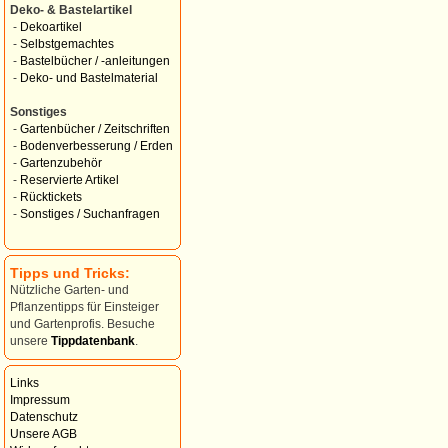
Deko- & Bastelartikel
-
Dekoartikel
-
Selbstgemachtes
-
Bastelbücher / -anleitungen
-
Deko- und Bastelmaterial
Sonstiges
-
Gartenbücher / Zeitschriften
-
Bodenverbesserung / Erden
-
Gartenzubehör
-
Reservierte Artikel
-
Rücktickets
-
Sonstiges / Suchanfragen
Tipps und Tricks:
Nützliche Garten- und
Pflanzentipps für Einsteiger
und Gartenprofis. Besuche
unsere
Tippdatenbank
.
Links
Impressum
Datenschutz
Unsere AGB