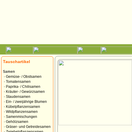
Tauschartikel
Samen
-
Gemüse- / Obstsamen
-
Tomatensamen
-
Paprika- / Chilisamen
-
Kräuter- / Gewürzsamen
-
Staudensamen
-
Ein- / zweijährige Blumen
-
Kübelpflanzensamen
-
Wildpflanzensamen
-
Samenmischungen
-
Gehölzsamen
-
Gräser- und Getreidesamen
-
Zwiebelpflanzensamen