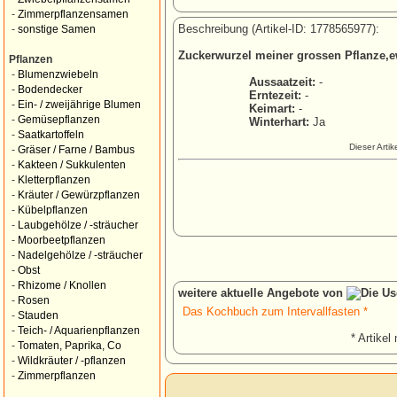
-
Zimmerpflanzensamen
Beschreibung (Artikel-ID: 1778565977):
-
sonstige Samen
Zuckerwurzel meiner grossen Pflanze,e
Pflanzen
-
Blumenzwiebeln
Aussaatzeit:
-
-
Bodendecker
Erntezeit:
-
-
Ein- / zweijährige Blumen
Keimart:
-
-
Gemüsepflanzen
Winterhart:
Ja
-
Saatkartoffeln
Dieser Arti
-
Gräser / Farne / Bambus
-
Kakteen / Sukkulenten
-
Kletterpflanzen
-
Kräuter / Gewürzpflanzen
-
Kübelpflanzen
-
Laubgehölze / -sträucher
-
Moorbeetpflanzen
-
Nadelgehölze / -sträucher
-
Obst
-
Rhizome / Knollen
weitere aktuelle Angebote von
-
Rosen
Das Kochbuch zum Intervallfasten *
-
Stauden
-
Teich- / Aquarienpflanzen
* Artikel 
-
Tomaten, Paprika, Co
-
Wildkräuter / -pflanzen
-
Zimmerpflanzen