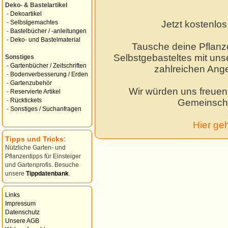
Deko- & Bastelartikel
-
Dekoartikel
Jetzt kostenlo
-
Selbstgemachtes
-
Bastelbücher / -anleitungen
-
Deko- und Bastelmaterial
Tausche deine Pflanz
Selbstgebasteltes mit unse
Sonstiges
-
Gartenbücher / Zeitschriften
zahlreichen Ang
-
Bodenverbesserung / Erden
-
Gartenzubehör
Wir würden uns freuen,
-
Reservierte Artikel
-
Rücktickets
Gemeinscha
-
Sonstiges / Suchanfragen
Hier ge
Tipps und Tricks:
Nützliche Garten- und
Pflanzentipps für Einsteiger
und Gartenprofis. Besuche
unsere
Tippdatenbank
.
Links
Impressum
Datenschutz
Unsere AGB