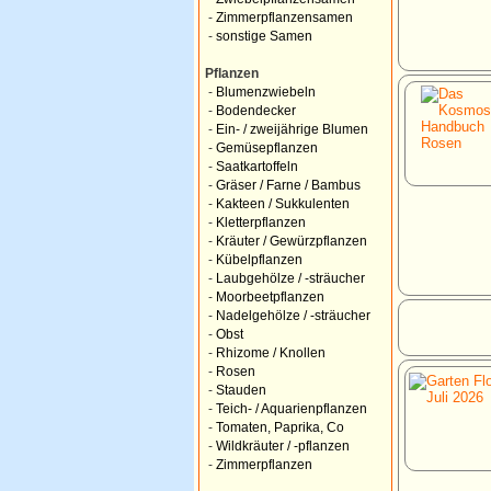
-
Zimmerpflanzensamen
-
sonstige Samen
Pflanzen
-
Blumenzwiebeln
-
Bodendecker
-
Ein- / zweijährige Blumen
-
Gemüsepflanzen
-
Saatkartoffeln
-
Gräser / Farne / Bambus
-
Kakteen / Sukkulenten
-
Kletterpflanzen
-
Kräuter / Gewürzpflanzen
-
Kübelpflanzen
-
Laubgehölze / -sträucher
-
Moorbeetpflanzen
-
Nadelgehölze / -sträucher
-
Obst
-
Rhizome / Knollen
-
Rosen
-
Stauden
-
Teich- / Aquarienpflanzen
-
Tomaten, Paprika, Co
-
Wildkräuter / -pflanzen
-
Zimmerpflanzen