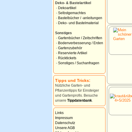
Deko- & Bastelartikel
-
Dekoartikel
-
Selbstgemachtes
-
Bastelbücher / -anleitungen
-
Deko- und Bastelmaterial
Sonstiges
-
Gartenbücher / Zeitschriften
-
Bodenverbesserung / Erden
-
Gartenzubehör
-
Reservierte Artikel
-
Rücktickets
-
Sonstiges / Suchanfragen
Tipps und Tricks:
Nützliche Garten- und
Pflanzentipps für Einsteiger
und Gartenprofis. Besuche
unsere
Tippdatenbank
.
Links
Impressum
Datenschutz
Unsere AGB