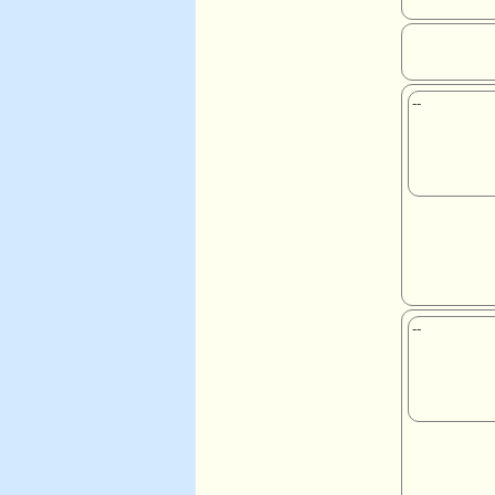
--
--