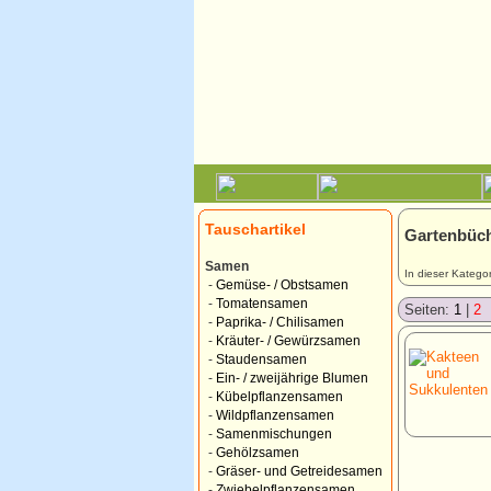
Tauschartikel
Gartenbüche
Samen
In dieser Kategor
-
Gemüse- / Obstsamen
-
Tomatensamen
Seiten:
1
|
2
-
Paprika- / Chilisamen
-
Kräuter- / Gewürzsamen
-
Staudensamen
-
Ein- / zweijährige Blumen
-
Kübelpflanzensamen
-
Wildpflanzensamen
-
Samenmischungen
-
Gehölzsamen
-
Gräser- und Getreidesamen
-
Zwiebelpflanzensamen