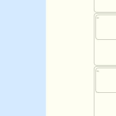
--
--