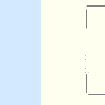
--
--