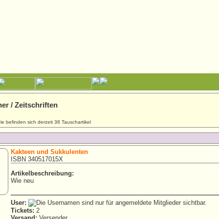
r / Zeitschriften
ie befinden sich derzeit 38 Tauschartikel
Kakteen und Sukkulenten
ISBN 340517015X
Artikelbeschreibung:
Wie neu
User:
Tickets:
2
Versand:
Versender