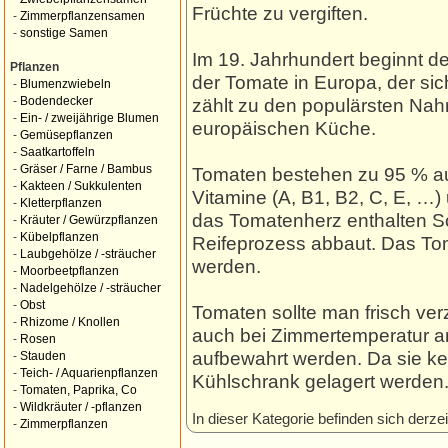
Früchte zu vergiften.
-
Zimmerpflanzensamen
-
sonstige Samen
Im 19. Jahrhundert beginnt d
Pflanzen
der Tomate in Europa, der sic
-
Blumenzwiebeln
zählt zu den populärsten Nah
-
Bodendecker
-
Ein- / zweijährige Blumen
europäischen Küche.
-
Gemüsepflanzen
-
Saatkartoffeln
-
Gräser / Farne / Bambus
Tomaten bestehen zu 95 % au
-
Kakteen / Sukkulenten
Vitamine (A, B1, B2, C, E, …)
-
Kletterpflanzen
das Tomatenherz enthalten Sol
-
Kräuter / Gewürzpflanzen
-
Kübelpflanzen
Reifeprozess abbaut. Das Tom
-
Laubgehölze / -sträucher
werden.
-
Moorbeetpflanzen
-
Nadelgehölze / -sträucher
-
Obst
Tomaten sollte man frisch ver
-
Rhizome / Knollen
auch bei Zimmertemperatur a
-
Rosen
aufbewahrt werden. Da sie kei
-
Stauden
-
Teich- / Aquarienpflanzen
Kühlschrank gelagert werden
-
Tomaten, Paprika, Co
-
Wildkräuter / -pflanzen
In dieser Kategorie befinden sich derzei
-
Zimmerpflanzen