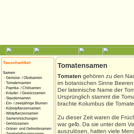
Tauschartikel
Tomatensamen
Samen
Tomaten
gehören zu den Nac
-
Gemüse- / Obstsamen
im botanischen Sinne Beeren
-
Tomatensamen
-
Paprika- / Chilisamen
Der lateinische Name der Tom
-
Kräuter- / Gewürzsamen
Ursprünglich stammt die Tom
-
Staudensamen
brachte Kolumbus die Tomate
-
Ein- / zweijährige Blumen
-
Kübelpflanzensamen
-
Wildpflanzensamen
Zu dieser Zeit waren die Früch
-
Samenmischungen
war gelb.
Da sie unter dem V
-
Gehölzsamen
-
Gräser- und Getreidesamen
auszulösen, hatten viele Men
-
Zwiebelpflanzensamen