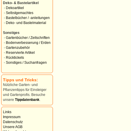
Deko- & Bastelartikel
-
Dekoartikel
-
Selbstgemachtes
-
Bastelbücher / -anleitungen
-
Deko- und Bastelmaterial
Sonstiges
-
Gartenbücher / Zeitschriften
-
Bodenverbesserung / Erden
-
Gartenzubehör
-
Reservierte Artikel
-
Rücktickets
-
Sonstiges / Suchanfragen
Tipps und Tricks:
Nützliche Garten- und
Pflanzentipps für Einsteiger
und Gartenprofis. Besuche
unsere
Tippdatenbank
.
Links
Impressum
Datenschutz
Unsere AGB