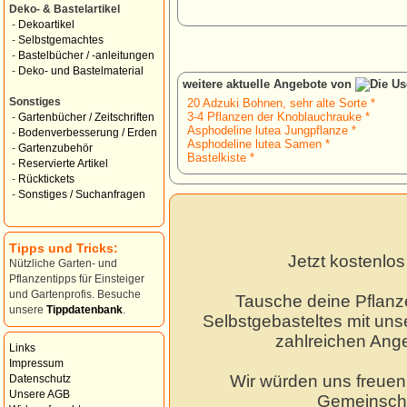
Deko- & Bastelartikel
-
Dekoartikel
-
Selbstgemachtes
-
Bastelbücher / -anleitungen
-
Deko- und Bastelmaterial
weitere aktuelle Angebote von
Sonstiges
20 Adzuki Bohnen, sehr alte Sorte *
3-4 Pflanzen der Knoblauchrauke *
-
Gartenbücher / Zeitschriften
Asphodeline lutea Jungpflanze *
-
Bodenverbesserung / Erden
Asphodeline lutea Samen *
-
Gartenzubehör
Bastelkiste *
-
Reservierte Artikel
-
Rücktickets
-
Sonstiges / Suchanfragen
Tipps und Tricks:
Jetzt kostenlo
Nützliche Garten- und
Pflanzentipps für Einsteiger
und Gartenprofis. Besuche
Tausche deine Pflanz
unsere
Tippdatenbank
.
Selbstgebasteltes mit unse
zahlreichen Ang
Links
Impressum
Wir würden uns freuen,
Datenschutz
Unsere AGB
Gemeinscha