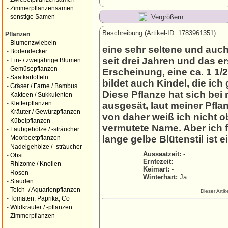
-
Zimmerpflanzensamen
Vergrößern
-
sonstige Samen
Beschreibung (Artikel-ID: 1783961351):
Pflanzen
-
Blumenzwiebeln
eine sehr seltene und auc
-
Bodendecker
seit drei Jahren und das ers
-
Ein- / zweijährige Blumen
-
Gemüsepflanzen
Erscheinung, eine ca. 1 1
-
Saatkartoffeln
bildet auch Kindel, die ich
-
Gräser / Farne / Bambus
Diese Pflanze hat sich bei
-
Kakteen / Sukkulenten
-
Kletterpflanzen
ausgesät, laut meiner Pflan
-
Kräuter / Gewürzpflanzen
von daher weiß ich nicht ob
-
Kübelpflanzen
vermutete Name. Aber ich f
-
Laubgehölze / -sträucher
lange gelbe Blütenstil ist
-
Moorbeetpflanzen
-
Nadelgehölze / -sträucher
Aussaatzeit:
-
-
Obst
Erntezeit:
-
-
Rhizome / Knollen
Keimart:
-
-
Rosen
Winterhart:
Ja
-
Stauden
-
Teich- / Aquarienpflanzen
Dieser Arti
-
Tomaten, Paprika, Co
-
Wildkräuter / -pflanzen
-
Zimmerpflanzen