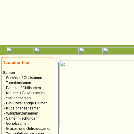
Tauschartikel
Samen
-
Gemüse- / Obstsamen
-
Tomatensamen
-
Paprika- / Chilisamen
-
Kräuter- / Gewürzsamen
-
Staudensamen
-
Ein- / zweijährige Blumen
-
Kübelpflanzensamen
-
Wildpflanzensamen
-
Samenmischungen
-
Gehölzsamen
-
Gräser- und Getreidesamen
-
Zwiebelpflanzensamen