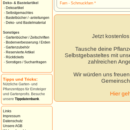
Farn - Schmuckfarn *
Deko- & Bastelartikel
-
Dekoartikel
-
Selbstgemachtes
-
Bastelbücher / -anleitungen
-
Deko- und Bastelmaterial
Sonstiges
Jetzt kostenlo
-
Gartenbücher / Zeitschriften
-
Bodenverbesserung / Erden
-
Gartenzubehör
Tausche deine Pflanz
-
Reservierte Artikel
Selbstgebasteltes mit unse
-
Rücktickets
zahlreichen Ang
-
Sonstiges / Suchanfragen
Wir würden uns freuen,
Tipps und Tricks:
Gemeinscha
Nützliche Garten- und
Pflanzentipps für Einsteiger
Hier ge
und Gartenprofis. Besuche
unsere
Tippdatenbank
.
Links
Impressum
Datenschutz
Unsere AGB