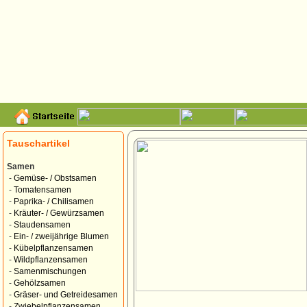
Tauschartikel
Samen
-
Gemüse- / Obstsamen
-
Tomatensamen
-
Paprika- / Chilisamen
-
Kräuter- / Gewürzsamen
-
Staudensamen
-
Ein- / zweijährige Blumen
-
Kübelpflanzensamen
-
Wildpflanzensamen
-
Samenmischungen
-
Gehölzsamen
-
Gräser- und Getreidesamen
-
Zwiebelpflanzensamen