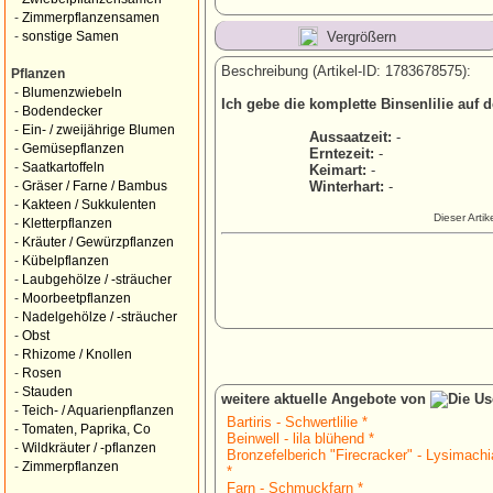
-
Zimmerpflanzensamen
Vergrößern
-
sonstige Samen
Beschreibung (Artikel-ID: 1783678575):
Pflanzen
-
Blumenzwiebeln
Ich gebe die komplette Binsenlilie auf 
-
Bodendecker
-
Ein- / zweijährige Blumen
Aussaatzeit:
-
-
Gemüsepflanzen
Erntezeit:
-
-
Saatkartoffeln
Keimart:
-
Winterhart:
-
-
Gräser / Farne / Bambus
-
Kakteen / Sukkulenten
Dieser Arti
-
Kletterpflanzen
-
Kräuter / Gewürzpflanzen
-
Kübelpflanzen
-
Laubgehölze / -sträucher
-
Moorbeetpflanzen
-
Nadelgehölze / -sträucher
-
Obst
-
Rhizome / Knollen
-
Rosen
-
Stauden
weitere aktuelle Angebote von
-
Teich- / Aquarienpflanzen
Bartiris - Schwertlilie *
-
Tomaten, Paprika, Co
Beinwell - lila blühend *
-
Wildkräuter / -pflanzen
Bronzefelberich "Firecracker" - Lysimachia
-
Zimmerpflanzen
*
Farn - Schmuckfarn *