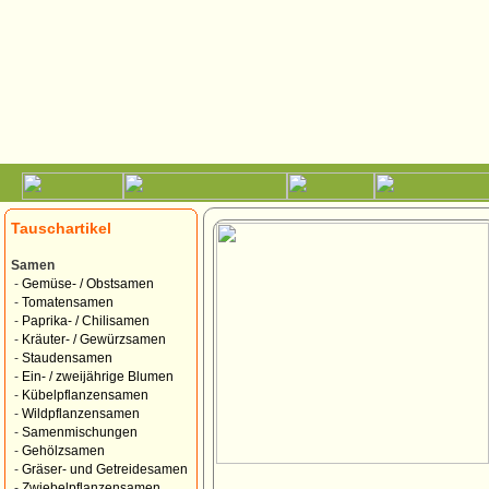
Tauschartikel
Samen
-
Gemüse- / Obstsamen
-
Tomatensamen
-
Paprika- / Chilisamen
-
Kräuter- / Gewürzsamen
-
Staudensamen
-
Ein- / zweijährige Blumen
-
Kübelpflanzensamen
-
Wildpflanzensamen
-
Samenmischungen
-
Gehölzsamen
-
Gräser- und Getreidesamen
-
Zwiebelpflanzensamen