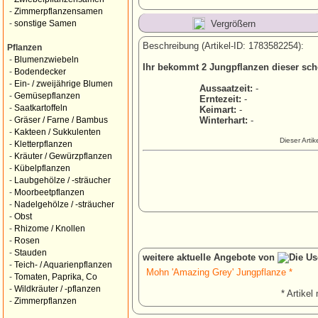
-
Zimmerpflanzensamen
Vergrößern
-
sonstige Samen
Beschreibung (Artikel-ID: 1783582254):
Pflanzen
-
Blumenzwiebeln
Ihr bekommt 2 Jungpflanzen dieser sch
-
Bodendecker
-
Ein- / zweijährige Blumen
Aussaatzeit:
-
-
Gemüsepflanzen
Erntezeit:
-
-
Saatkartoffeln
Keimart:
-
Winterhart:
-
-
Gräser / Farne / Bambus
-
Kakteen / Sukkulenten
Dieser Arti
-
Kletterpflanzen
-
Kräuter / Gewürzpflanzen
-
Kübelpflanzen
-
Laubgehölze / -sträucher
-
Moorbeetpflanzen
-
Nadelgehölze / -sträucher
-
Obst
-
Rhizome / Knollen
-
Rosen
-
Stauden
weitere aktuelle Angebote von
-
Teich- / Aquarienpflanzen
Mohn 'Amazing Grey' Jungpflanze *
-
Tomaten, Paprika, Co
-
Wildkräuter / -pflanzen
* Artikel 
-
Zimmerpflanzen