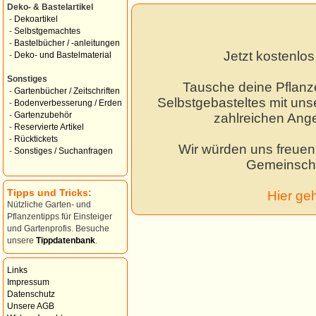
Deko- & Bastelartikel
-
Dekoartikel
-
Selbstgemachtes
-
Bastelbücher / -anleitungen
Jetzt kostenlo
-
Deko- und Bastelmaterial
Sonstiges
Tausche deine Pflanz
-
Gartenbücher / Zeitschriften
Selbstgebasteltes mit unse
-
Bodenverbesserung / Erden
-
Gartenzubehör
zahlreichen Ang
-
Reservierte Artikel
-
Rücktickets
Wir würden uns freuen,
-
Sonstiges / Suchanfragen
Gemeinscha
Tipps und Tricks:
Hier ge
Nützliche Garten- und
Pflanzentipps für Einsteiger
und Gartenprofis. Besuche
unsere
Tippdatenbank
.
Links
Impressum
Datenschutz
Unsere AGB