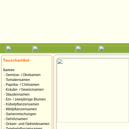
Tauschartikel
Samen
-
Gemüse- / Obstsamen
-
Tomatensamen
-
Paprika- / Chilisamen
-
Kräuter- / Gewürzsamen
-
Staudensamen
-
Ein- / zweijährige Blumen
-
Kübelpflanzensamen
-
Wildpflanzensamen
-
Samenmischungen
-
Gehölzsamen
-
Gräser- und Getreidesamen
-
Zwiebelpflanzensamen