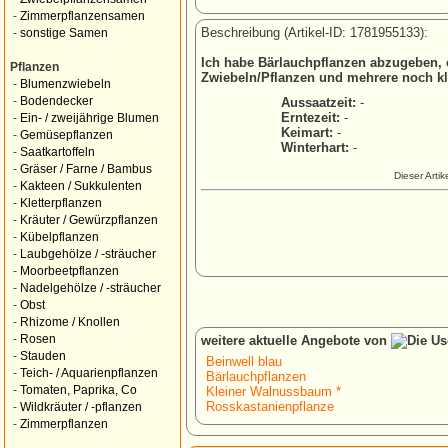
-
Zimmerpflanzensamen
Beschreibung (Artikel-ID: 1781955133):
-
sonstige Samen
Ich habe Bärlauchpflanzen abzugeben, c
Pflanzen
Zwiebeln/Pflanzen und mehrere noch kl
-
Blumenzwiebeln
-
Bodendecker
Aussaatzeit:
-
Erntezeit:
-
-
Ein- / zweijährige Blumen
Keimart:
-
-
Gemüsepflanzen
Winterhart:
-
-
Saatkartoffeln
-
Gräser / Farne / Bambus
Dieser Arti
-
Kakteen / Sukkulenten
-
Kletterpflanzen
-
Kräuter / Gewürzpflanzen
-
Kübelpflanzen
-
Laubgehölze / -sträucher
-
Moorbeetpflanzen
-
Nadelgehölze / -sträucher
-
Obst
-
Rhizome / Knollen
-
Rosen
weitere aktuelle Angebote von
-
Stauden
Beinwell blau
-
Teich- / Aquarienpflanzen
Bärlauchpflanzen
-
Tomaten, Paprika, Co
Kleiner Walnussbaum *
Rosskastanienpflanze
-
Wildkräuter / -pflanzen
-
Zimmerpflanzen