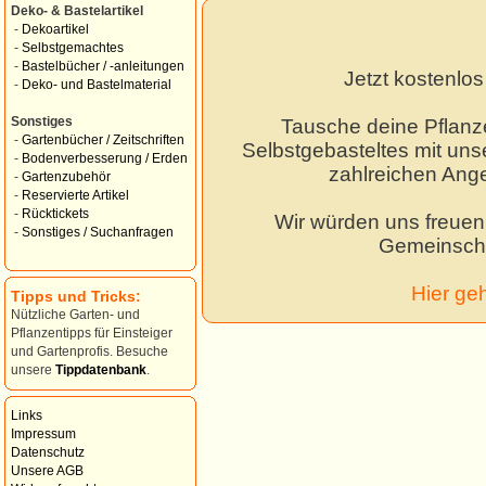
Deko- & Bastelartikel
-
Dekoartikel
-
Selbstgemachtes
-
Bastelbücher / -anleitungen
Jetzt kostenlo
-
Deko- und Bastelmaterial
Sonstiges
Tausche deine Pflanz
-
Gartenbücher / Zeitschriften
Selbstgebasteltes mit unse
-
Bodenverbesserung / Erden
zahlreichen Ang
-
Gartenzubehör
-
Reservierte Artikel
-
Rücktickets
Wir würden uns freuen,
-
Sonstiges / Suchanfragen
Gemeinscha
Hier ge
Tipps und Tricks:
Nützliche Garten- und
Pflanzentipps für Einsteiger
und Gartenprofis. Besuche
unsere
Tippdatenbank
.
Links
Impressum
Datenschutz
Unsere AGB