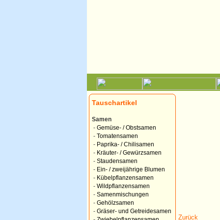
Tauschartikel
Samen
-
Gemüse- / Obstsamen
-
Tomatensamen
-
Paprika- / Chilisamen
-
Kräuter- / Gewürzsamen
-
Staudensamen
-
Ein- / zweijährige Blumen
-
Kübelpflanzensamen
-
Wildpflanzensamen
-
Samenmischungen
-
Gehölzsamen
-
Gräser- und Getreidesamen
Zurück
-
Zwiebelpflanzensamen