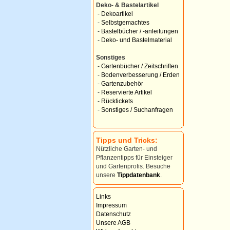
Deko- & Bastelartikel
-
Dekoartikel
-
Selbstgemachtes
-
Bastelbücher / -anleitungen
-
Deko- und Bastelmaterial
Sonstiges
-
Gartenbücher / Zeitschriften
-
Bodenverbesserung / Erden
-
Gartenzubehör
-
Reservierte Artikel
-
Rücktickets
-
Sonstiges / Suchanfragen
Tipps und Tricks:
Nützliche Garten- und
Pflanzentipps für Einsteiger
und Gartenprofis. Besuche
unsere
Tippdatenbank
.
Links
Impressum
Datenschutz
Unsere AGB