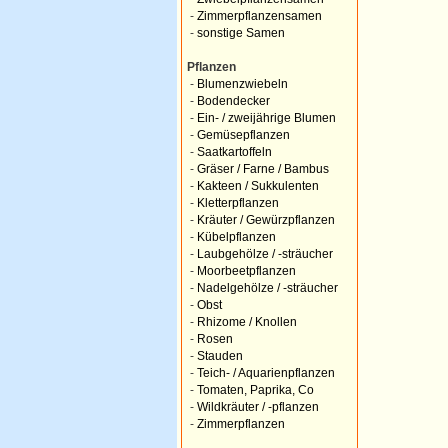
-
Zimmerpflanzensamen
-
sonstige Samen
Pflanzen
-
Blumenzwiebeln
-
Bodendecker
-
Ein- / zweijährige Blumen
-
Gemüsepflanzen
-
Saatkartoffeln
-
Gräser / Farne / Bambus
-
Kakteen / Sukkulenten
-
Kletterpflanzen
-
Kräuter / Gewürzpflanzen
-
Kübelpflanzen
-
Laubgehölze / -sträucher
-
Moorbeetpflanzen
-
Nadelgehölze / -sträucher
-
Obst
-
Rhizome / Knollen
-
Rosen
-
Stauden
-
Teich- / Aquarienpflanzen
-
Tomaten, Paprika, Co
-
Wildkräuter / -pflanzen
-
Zimmerpflanzen