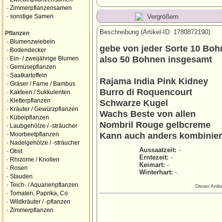
-
Zimmerpflanzensamen
Vergrößern
-
sonstige Samen
Beschreibung (Artikel-ID: 1780872190):
Pflanzen
-
Blumenzwiebeln
gebe von jeder Sorte 10 Boh
-
Bodendecker
also 50 Bohnen insgesamt
-
Ein- / zweijährige Blumen
-
Gemüsepflanzen
-
Saatkartoffeln
Rajama India Pink Kidney
-
Gräser / Farne / Bambus
Burro di Roquencourt
-
Kakteen / Sukkulenten
-
Kletterpflanzen
Schwarze Kugel
-
Kräuter / Gewürzpflanzen
Wachs Beste von allen
-
Kübelpflanzen
Nombril Rouge gelbcreme
-
Laubgehölze / -sträucher
Kann auch anders kombinier
-
Moorbeetpflanzen
-
Nadelgehölze / -sträucher
Aussaatzeit:
-
-
Obst
Erntezeit:
-
-
Rhizome / Knollen
Keimart:
-
-
Rosen
Winterhart:
-
-
Stauden
-
Teich- / Aquarienpflanzen
Dieser Arti
-
Tomaten, Paprika, Co
-
Wildkräuter / -pflanzen
-
Zimmerpflanzen