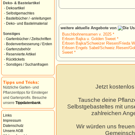
Deko- & Bastelartikel
-
Dekoartikel
-
Selbstgemachtes
-
Bastelbücher / -anleitungen
-
Deko- und Bastelmaterial
weitere aktuelle Angebote von
Sonstiges
Buschbohnensamen v. 2025 *
Erbsen Bajka u. Golden Sweet *
-
Gartenbücher / Zeitschriften
Erbsen Bajka/Schweizer Riesen/Frieda We
-
Bodenverbesserung / Erden
Erbsen Engels Sabel/Schweiz.Riesen/Go
-
Gartenzubehör
Sweet *
-
Reservierte Artikel
-
Rücktickets
-
Sonstiges / Suchanfragen
Tipps und Tricks:
Jetzt kostenlo
Nützliche Garten- und
Pflanzentipps für Einsteiger
und Gartenprofis. Besuche
Tausche deine Pflanz
unsere
Tippdatenbank
.
Selbstgebasteltes mit unse
zahlreichen Ang
Links
Impressum
Wir würden uns freuen,
Datenschutz
Unsere AGB
Gemeinscha