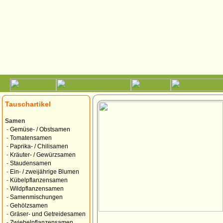
Tauschartikel
Samen
-
Gemüse- / Obstsamen
-
Tomatensamen
-
Paprika- / Chilisamen
-
Kräuter- / Gewürzsamen
-
Staudensamen
-
Ein- / zweijährige Blumen
-
Kübelpflanzensamen
-
Wildpflanzensamen
-
Samenmischungen
-
Gehölzsamen
-
Gräser- und Getreidesamen
-
Zwiebelpflanzensamen