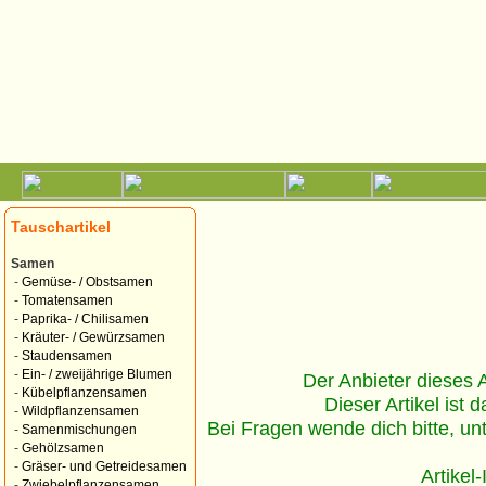
Tauschartikel
Samen
-
Gemüse- / Obstsamen
-
Tomatensamen
-
Paprika- / Chilisamen
-
Kräuter- / Gewürzsamen
-
Staudensamen
-
Ein- / zweijährige Blumen
Der Anbieter dieses Ar
-
Kübelpflanzensamen
Dieser Artikel ist d
-
Wildpflanzensamen
Bei Fragen wende dich bitte, un
-
Samenmischungen
-
Gehölzsamen
-
Gräser- und Getreidesamen
Artikel
-
Zwiebelpflanzensamen