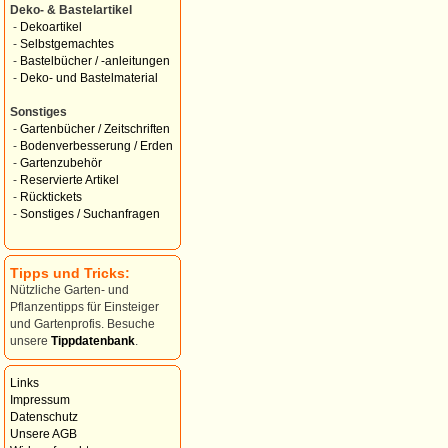
Deko- & Bastelartikel
-
Dekoartikel
-
Selbstgemachtes
-
Bastelbücher / -anleitungen
-
Deko- und Bastelmaterial
Sonstiges
-
Gartenbücher / Zeitschriften
-
Bodenverbesserung / Erden
-
Gartenzubehör
-
Reservierte Artikel
-
Rücktickets
-
Sonstiges / Suchanfragen
Tipps und Tricks:
Nützliche Garten- und
Pflanzentipps für Einsteiger
und Gartenprofis. Besuche
unsere
Tippdatenbank
.
Links
Impressum
Datenschutz
Unsere AGB