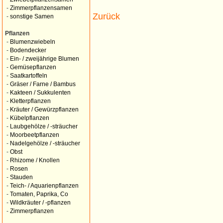
-
Zimmerpflanzensamen
Zurück
-
sonstige Samen
Pflanzen
-
Blumenzwiebeln
-
Bodendecker
-
Ein- / zweijährige Blumen
-
Gemüsepflanzen
-
Saatkartoffeln
-
Gräser / Farne / Bambus
-
Kakteen / Sukkulenten
-
Kletterpflanzen
-
Kräuter / Gewürzpflanzen
-
Kübelpflanzen
-
Laubgehölze / -sträucher
-
Moorbeetpflanzen
-
Nadelgehölze / -sträucher
-
Obst
-
Rhizome / Knollen
-
Rosen
-
Stauden
-
Teich- / Aquarienpflanzen
-
Tomaten, Paprika, Co
-
Wildkräuter / -pflanzen
-
Zimmerpflanzen