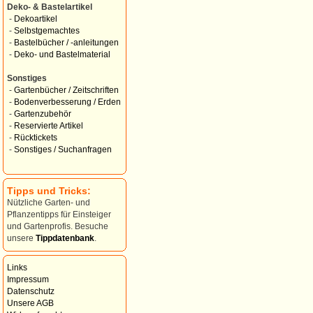
Deko- & Bastelartikel
-
Dekoartikel
-
Selbstgemachtes
-
Bastelbücher / -anleitungen
-
Deko- und Bastelmaterial
Sonstiges
-
Gartenbücher / Zeitschriften
-
Bodenverbesserung / Erden
-
Gartenzubehör
-
Reservierte Artikel
-
Rücktickets
-
Sonstiges / Suchanfragen
Tipps und Tricks:
Nützliche Garten- und
Pflanzentipps für Einsteiger
und Gartenprofis. Besuche
unsere
Tippdatenbank
.
Links
Impressum
Datenschutz
Unsere AGB