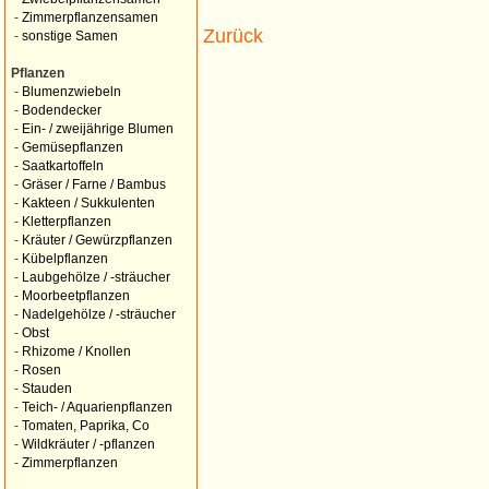
-
Zimmerpflanzensamen
Zurück
-
sonstige Samen
Pflanzen
-
Blumenzwiebeln
-
Bodendecker
-
Ein- / zweijährige Blumen
-
Gemüsepflanzen
-
Saatkartoffeln
-
Gräser / Farne / Bambus
-
Kakteen / Sukkulenten
-
Kletterpflanzen
-
Kräuter / Gewürzpflanzen
-
Kübelpflanzen
-
Laubgehölze / -sträucher
-
Moorbeetpflanzen
-
Nadelgehölze / -sträucher
-
Obst
-
Rhizome / Knollen
-
Rosen
-
Stauden
-
Teich- / Aquarienpflanzen
-
Tomaten, Paprika, Co
-
Wildkräuter / -pflanzen
-
Zimmerpflanzen