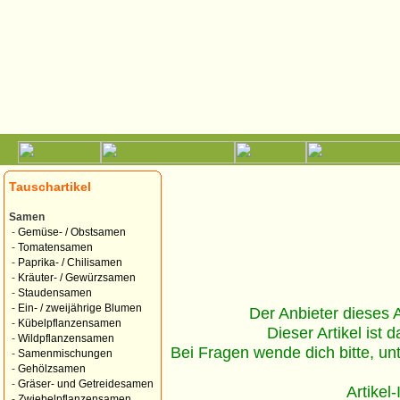
Tauschartikel
Samen
-
Gemüse- / Obstsamen
-
Tomatensamen
-
Paprika- / Chilisamen
-
Kräuter- / Gewürzsamen
-
Staudensamen
-
Ein- / zweijährige Blumen
Der Anbieter dieses Ar
-
Kübelpflanzensamen
Dieser Artikel ist d
-
Wildpflanzensamen
Bei Fragen wende dich bitte, un
-
Samenmischungen
-
Gehölzsamen
-
Gräser- und Getreidesamen
Artikel
-
Zwiebelpflanzensamen