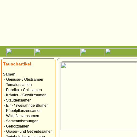
Tauschartikel
Samen
-
Gemüse- / Obstsamen
-
Tomatensamen
-
Paprika- / Chilisamen
-
Kräuter- / Gewürzsamen
-
Staudensamen
-
Ein- / zweijährige Blumen
-
Kübelpflanzensamen
-
Wildpflanzensamen
-
Samenmischungen
-
Gehölzsamen
-
Gräser- und Getreidesamen
-
Zwiebelpflanzensamen