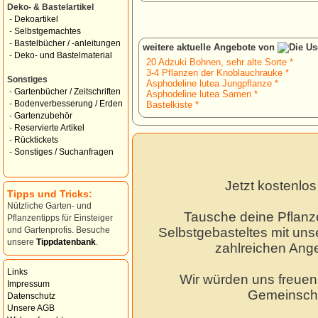
Deko- & Bastelartikel
-
Dekoartikel
-
Selbstgemachtes
-
Bastelbücher / -anleitungen
weitere aktuelle Angebote von
-
Deko- und Bastelmaterial
20 Adzuki Bohnen, sehr alte Sorte *
3-4 Pflanzen der Knoblauchrauke *
Sonstiges
Asphodeline lutea Jungpflanze *
-
Gartenbücher / Zeitschriften
Asphodeline lutea Samen *
-
Bodenverbesserung / Erden
Bastelkiste *
-
Gartenzubehör
-
Reservierte Artikel
-
Rücktickets
-
Sonstiges / Suchanfragen
Jetzt kostenlo
Tipps und Tricks:
Nützliche Garten- und
Tausche deine Pflanz
Pflanzentipps für Einsteiger
Selbstgebasteltes mit unse
und Gartenprofis. Besuche
unsere
Tippdatenbank
.
zahlreichen Ang
Links
Wir würden uns freuen,
Impressum
Gemeinscha
Datenschutz
Unsere AGB