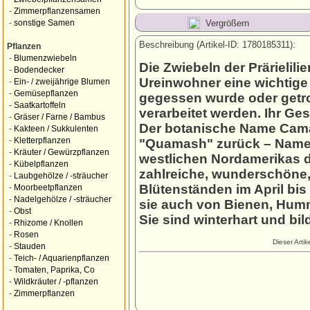
-
Zimmerpflanzensamen
Vergrößern
-
sonstige Samen
Beschreibung (Artikel-ID: 1780185311):
Pflanzen
-
Blumenzwiebeln
Die Zwiebeln der Prärielil
-
Bodendecker
Ureinwohner eine wichtige
-
Ein- / zweijährige Blumen
-
Gemüsepflanzen
gegessen wurde oder getro
-
Saatkartoffeln
verarbeitet werden. Ihr Ge
-
Gräser / Farne / Bambus
Der botanische Name Cama
-
Kakteen / Sukkulenten
-
Kletterpflanzen
"Quamash" zurück – Namen
-
Kräuter / Gewürzpflanzen
westlichen Nordamerikas 
-
Kübelpflanzen
zahlreiche, wunderschöne, 
-
Laubgehölze / -sträucher
Blütenständen im April bi
-
Moorbeetpflanzen
-
Nadelgehölze / -sträucher
sie auch von Bienen, Hum
-
Obst
Sie sind winterhart und b
-
Rhizome / Knollen
-
Rosen
Dieser Arti
-
Stauden
-
Teich- / Aquarienpflanzen
-
Tomaten, Paprika, Co
-
Wildkräuter / -pflanzen
-
Zimmerpflanzen