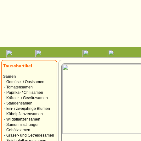
Tauschartikel
Samen
-
Gemüse- / Obstsamen
-
Tomatensamen
-
Paprika- / Chilisamen
-
Kräuter- / Gewürzsamen
-
Staudensamen
-
Ein- / zweijährige Blumen
-
Kübelpflanzensamen
-
Wildpflanzensamen
-
Samenmischungen
-
Gehölzsamen
-
Gräser- und Getreidesamen
-
Zwiebelpflanzensamen