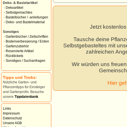
Deko- & Bastelartikel
-
Dekoartikel
-
Selbstgemachtes
-
Bastelbücher / -anleitungen
-
Deko- und Bastelmaterial
Jetzt kostenlo
Sonstiges
-
Gartenbücher / Zeitschriften
Tausche deine Pflanz
-
Bodenverbesserung / Erden
Selbstgebasteltes mit unse
-
Gartenzubehör
zahlreichen Ang
-
Reservierte Artikel
-
Rücktickets
-
Sonstiges / Suchanfragen
Wir würden uns freuen,
Gemeinscha
Tipps und Tricks:
Hier ge
Nützliche Garten- und
Pflanzentipps für Einsteiger
und Gartenprofis. Besuche
unsere
Tippdatenbank
.
Links
Impressum
Datenschutz
Unsere AGB