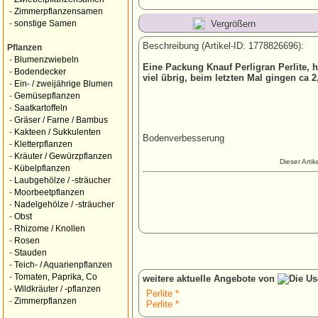
-
Zimmerpflanzensamen
Vergrößern
-
sonstige Samen
Beschreibung (Artikel-ID: 1778826696):
Pflanzen
-
Blumenzwiebeln
Eine Packung Knauf Perligran Perlite, 
-
Bodendecker
viel übrig, beim letzten Mal gingen ca 2
-
Ein- / zweijährige Blumen
-
Gemüsepflanzen
-
Saatkartoffeln
-
Gräser / Farne / Bambus
-
Kakteen / Sukkulenten
Bodenverbesserung
-
Kletterpflanzen
-
Kräuter / Gewürzpflanzen
Dieser Arti
-
Kübelpflanzen
-
Laubgehölze / -sträucher
-
Moorbeetpflanzen
-
Nadelgehölze / -sträucher
-
Obst
-
Rhizome / Knollen
-
Rosen
-
Stauden
-
Teich- / Aquarienpflanzen
-
Tomaten, Paprika, Co
weitere aktuelle Angebote von
-
Wildkräuter / -pflanzen
Perlite *
-
Zimmerpflanzen
Perlite *