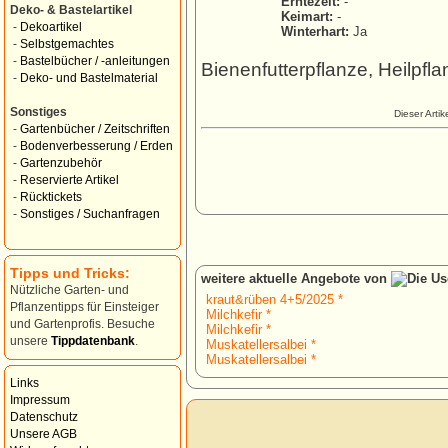
Erntezeit:
-
Deko- & Bastelartikel
Keimart:
-
-
Dekoartikel
Winterhart:
Ja
-
Selbstgemachtes
-
Bastelbücher / -anleitungen
Bienenfutterpflanze, Heilpfl
-
Deko- und Bastelmaterial
Sonstiges
Dieser Arti
-
Gartenbücher / Zeitschriften
-
Bodenverbesserung / Erden
-
Gartenzubehör
-
Reservierte Artikel
-
Rücktickets
-
Sonstiges / Suchanfragen
Tipps und Tricks:
weitere aktuelle Angebote von
Nützliche Garten- und
kraut&rüben 4+5/2025 *
Pflanzentipps für Einsteiger
Milchkefir *
und Gartenprofis. Besuche
Milchkefir *
unsere
Tippdatenbank
.
Muskatellersalbei *
Muskatellersalbei *
Links
Impressum
Datenschutz
Unsere AGB