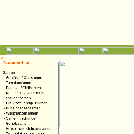
Tauschartikel
Samen
-
Gemüse- / Obstsamen
-
Tomatensamen
-
Paprika- / Chilisamen
-
Kräuter- / Gewürzsamen
-
Staudensamen
-
Ein- / zweijährige Blumen
-
Kübelpflanzensamen
-
Wildpflanzensamen
-
Samenmischungen
-
Gehölzsamen
-
Gräser- und Getreidesamen
-
Zwiebelpflanzensamen