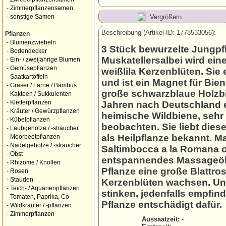
-
Zimmerpflanzensamen
Vergrößern
-
sonstige Samen
Beschreibung (Artikel-ID: 1778533056):
Pflanzen
-
Blumenzwiebeln
3 Stück bewurzelte Jungp
-
Bodendecker
Muskatellersalbei wird ei
-
Ein- / zweijährige Blumen
-
Gemüsepflanzen
weißlila Kerzenblüten. Sie 
-
Saatkartoffeln
und ist ein Magnet für Bie
-
Gräser / Farne / Bambus
große schwarzblaue Holzbie
-
Kakteen / Sukkulenten
-
Kletterpflanzen
Jahren nach Deutschland ei
-
Kräuter / Gewürzpflanzen
heimische Wildbiene, sehr 
-
Kübelpflanzen
beobachten. Sie liebt diese
-
Laubgehölze / -sträucher
als Heilpflanze bekannt. Ma
-
Moorbeetpflanzen
-
Nadelgehölze / -sträucher
Saltimbocca a la Romana o
-
Obst
entspannendes Massageöl v
-
Rhizome / Knollen
Pflanze eine große Blattro
-
Rosen
-
Stauden
Kerzenblüten wachsen. Un
-
Teich- / Aquarienpflanzen
stinken, jedenfalls empfin
-
Tomaten, Paprika, Co
Pflanze entschädigt dafür.
-
Wildkräuter / -pflanzen
-
Zimmerpflanzen
Aussaatzeit:
-