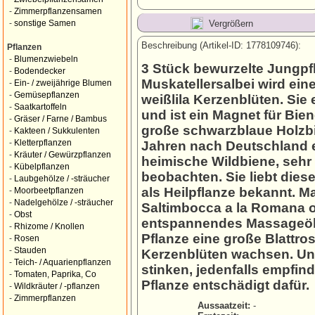
-
Zimmerpflanzensamen
Vergrößern
-
sonstige Samen
Beschreibung (Artikel-ID: 1778109746):
Pflanzen
-
Blumenzwiebeln
3 Stück bewurzelte Jungp
-
Bodendecker
Muskatellersalbei wird ei
-
Ein- / zweijährige Blumen
-
Gemüsepflanzen
weißlila Kerzenblüten. Sie 
-
Saatkartoffeln
und ist ein Magnet für Bie
-
Gräser / Farne / Bambus
große schwarzblaue Holzbie
-
Kakteen / Sukkulenten
-
Kletterpflanzen
Jahren nach Deutschland ei
-
Kräuter / Gewürzpflanzen
heimische Wildbiene, sehr 
-
Kübelpflanzen
beobachten. Sie liebt diese
-
Laubgehölze / -sträucher
als Heilpflanze bekannt. Ma
-
Moorbeetpflanzen
-
Nadelgehölze / -sträucher
Saltimbocca a la Romana o
-
Obst
entspannendes Massageöl v
-
Rhizome / Knollen
Pflanze eine große Blattro
-
Rosen
-
Stauden
Kerzenblüten wachsen. Un
-
Teich- / Aquarienpflanzen
stinken, jedenfalls empfin
-
Tomaten, Paprika, Co
Pflanze entschädigt dafür.
-
Wildkräuter / -pflanzen
-
Zimmerpflanzen
Aussaatzeit:
-