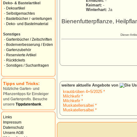
Erntezeit:
-
Deko- & Bastelartikel
Keimart:
-
-
Dekoartikel
Winterhart:
Ja
-
Selbstgemachtes
-
Bastelbücher / -anleitungen
Bienenfutterpflanze, Heilpfl
-
Deko- und Bastelmaterial
Sonstiges
Dieser Arti
-
Gartenbücher / Zeitschriften
-
Bodenverbesserung / Erden
-
Gartenzubehör
-
Reservierte Artikel
-
Rücktickets
-
Sonstiges / Suchanfragen
Tipps und Tricks:
weitere aktuelle Angebote von
Nützliche Garten- und
kraut&rüben 4+5/2025 *
Pflanzentipps für Einsteiger
Milchkefir *
und Gartenprofis. Besuche
Milchkefir *
unsere
Tippdatenbank
.
Muskatellersalbei *
Muskatellersalbei *
Links
Impressum
Datenschutz
Unsere AGB