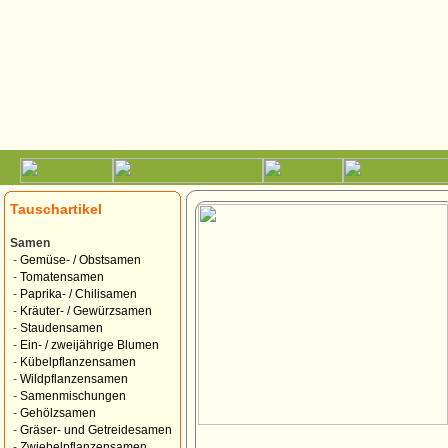
Tauschartikel
Samen
-
Gemüse- / Obstsamen
-
Tomatensamen
-
Paprika- / Chilisamen
-
Kräuter- / Gewürzsamen
-
Staudensamen
-
Ein- / zweijährige Blumen
-
Kübelpflanzensamen
-
Wildpflanzensamen
-
Samenmischungen
-
Gehölzsamen
-
Gräser- und Getreidesamen
-
Zwiebelpflanzensamen