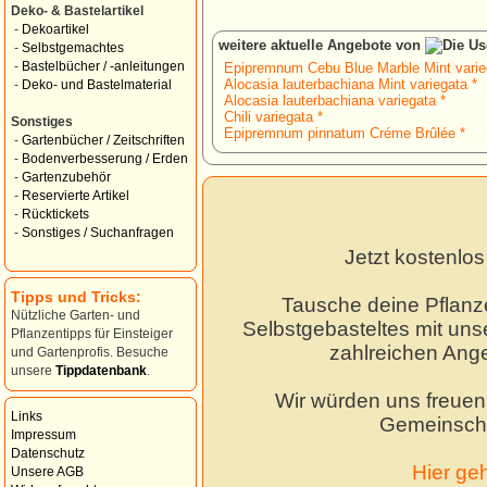
Deko- & Bastelartikel
-
Dekoartikel
weitere aktuelle Angebote von
-
Selbstgemachtes
-
Bastelbücher / -anleitungen
Epipremnum Cebu Blue Marble Mint varie
Alocasia lauterbachiana Mint variegata *
-
Deko- und Bastelmaterial
Alocasia lauterbachiana variegata *
Chili variegata *
Sonstiges
Epipremnum pinnatum Créme Brûlée *
-
Gartenbücher / Zeitschriften
-
Bodenverbesserung / Erden
-
Gartenzubehör
-
Reservierte Artikel
-
Rücktickets
-
Sonstiges / Suchanfragen
Jetzt kostenlo
Tipps und Tricks:
Tausche deine Pflanz
Nützliche Garten- und
Selbstgebasteltes mit unse
Pflanzentipps für Einsteiger
zahlreichen Ang
und Gartenprofis. Besuche
unsere
Tippdatenbank
.
Wir würden uns freuen,
Links
Gemeinscha
Impressum
Datenschutz
Hier ge
Unsere AGB