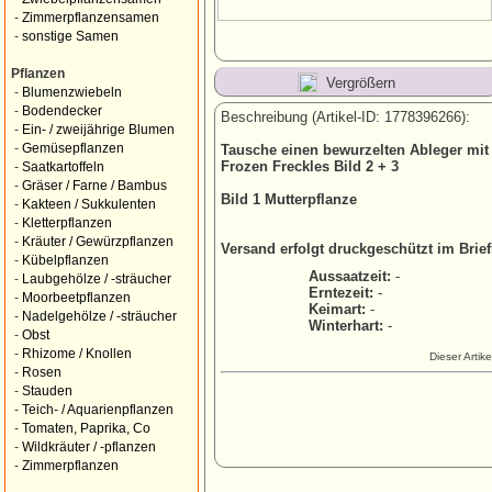
-
Zimmerpflanzensamen
-
sonstige Samen
Pflanzen
Vergrößern
-
Blumenzwiebeln
-
Bodendecker
Beschreibung (Artikel-ID: 1778396266):
-
Ein- / zweijährige Blumen
-
Gemüsepflanzen
Tausche einen bewurzelten Ableger mit 
Frozen Freckles Bild 2 + 3
-
Saatkartoffeln
-
Gräser / Farne / Bambus
Bild 1 Mutterpflanze
-
Kakteen / Sukkulenten
-
Kletterpflanzen
-
Kräuter / Gewürzpflanzen
Versand erfolgt druckgeschützt im Brief
-
Kübelpflanzen
Aussaatzeit:
-
-
Laubgehölze / -sträucher
Erntezeit:
-
-
Moorbeetpflanzen
Keimart:
-
-
Nadelgehölze / -sträucher
Winterhart:
-
-
Obst
-
Rhizome / Knollen
Dieser Artik
-
Rosen
-
Stauden
-
Teich- / Aquarienpflanzen
-
Tomaten, Paprika, Co
-
Wildkräuter / -pflanzen
-
Zimmerpflanzen