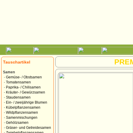
PRE
Tauschartikel
Samen
-
Gemüse- / Obstsamen
-
Tomatensamen
-
Paprika- / Chilisamen
-
Kräuter- / Gewürzsamen
-
Staudensamen
-
Ein- / zweijährige Blumen
-
Kübelpflanzensamen
-
Wildpflanzensamen
-
Samenmischungen
-
Gehölzsamen
-
Gräser- und Getreidesamen
-
Zwiebelpflanzensamen