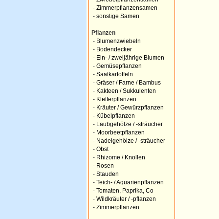
-
Zimmerpflanzensamen
-
sonstige Samen
Pflanzen
-
Blumenzwiebeln
-
Bodendecker
-
Ein- / zweijährige Blumen
-
Gemüsepflanzen
-
Saatkartoffeln
-
Gräser / Farne / Bambus
-
Kakteen / Sukkulenten
-
Kletterpflanzen
-
Kräuter / Gewürzpflanzen
-
Kübelpflanzen
-
Laubgehölze / -sträucher
-
Moorbeetpflanzen
-
Nadelgehölze / -sträucher
-
Obst
-
Rhizome / Knollen
-
Rosen
-
Stauden
-
Teich- / Aquarienpflanzen
-
Tomaten, Paprika, Co
-
Wildkräuter / -pflanzen
-
Zimmerpflanzen