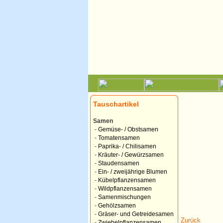
Tauschartikel
Samen
-
Gemüse- / Obstsamen
-
Tomatensamen
-
Paprika- / Chilisamen
-
Kräuter- / Gewürzsamen
-
Staudensamen
-
Ein- / zweijährige Blumen
-
Kübelpflanzensamen
-
Wildpflanzensamen
-
Samenmischungen
-
Gehölzsamen
-
Gräser- und Getreidesamen
Zurück
-
Zwiebelpflanzensamen