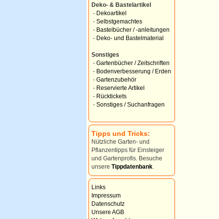
Deko- & Bastelartikel
-
Dekoartikel
-
Selbstgemachtes
-
Bastelbücher / -anleitungen
-
Deko- und Bastelmaterial
Sonstiges
-
Gartenbücher / Zeitschriften
-
Bodenverbesserung / Erden
-
Gartenzubehör
-
Reservierte Artikel
-
Rücktickets
-
Sonstiges / Suchanfragen
Tipps und Tricks:
Nützliche Garten- und
Pflanzentipps für Einsteiger
und Gartenprofis. Besuche
unsere
Tippdatenbank
.
Links
Impressum
Datenschutz
Unsere AGB