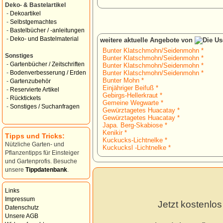
Deko- & Bastelartikel
-
Dekoartikel
-
Selbstgemachtes
-
Bastelbücher / -anleitungen
-
Deko- und Bastelmaterial
weitere aktuelle Angebote von
Bunter Klatschmohn/Seidenmohn *
Sonstiges
Bunter Klatschmohn/Seidenmohn *
-
Gartenbücher / Zeitschriften
Bunter Klatschmohn/Seidenmohn *
Bunter Klatschmohn/Seidenmohn *
-
Bodenverbesserung / Erden
Bunter Mohn *
-
Gartenzubehör
Einjähriger Beifuß *
-
Reservierte Artikel
Gebirgs-Hellerkraut *
-
Rücktickets
Gemeine Wegwarte *
-
Sonstiges / Suchanfragen
Gewürztagetes Huacatay *
Gewürztagetes Huacatay *
Japa. Berg-Skabiose *
Kenikir *
Tipps und Tricks:
Kuckucks-Lichtnelke *
Nützliche Garten- und
Kuckucksl -Lichtnelke *
Pflanzentipps für Einsteiger
und Gartenprofis. Besuche
unsere
Tippdatenbank
.
Links
Impressum
Jetzt kostenlo
Datenschutz
Unsere AGB