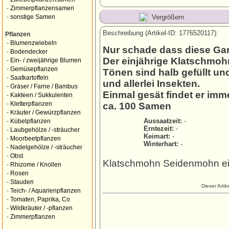
-
Zimmerpflanzensamen
Vergrößern
-
sonstige Samen
Beschreibung (Artikel-ID: 1776520117):
Pflanzen
-
Blumenzwiebeln
Nur schade dass diese Gar
-
Bodendecker
Der einjährige Klatschmohn
-
Ein- / zweijährige Blumen
-
Gemüsepflanzen
Tönen sind halb gefüllt u
-
Saatkartoffeln
und allerlei Insekten.
-
Gräser / Farne / Bambus
Einmal gesät findet er imm
-
Kakteen / Sukkulenten
-
Kletterpflanzen
ca. 100 Samen
-
Kräuter / Gewürzpflanzen
Aussaatzeit:
-
-
Kübelpflanzen
Erntezeit:
-
-
Laubgehölze / -sträucher
Keimart:
-
-
Moorbeetpflanzen
Winterhart:
-
-
Nadelgehölze / -sträucher
-
Obst
Klatschmohn Seidenmohn ei
-
Rhizome / Knollen
-
Rosen
-
Stauden
Dieser Arti
-
Teich- / Aquarienpflanzen
-
Tomaten, Paprika, Co
-
Wildkräuter / -pflanzen
-
Zimmerpflanzen