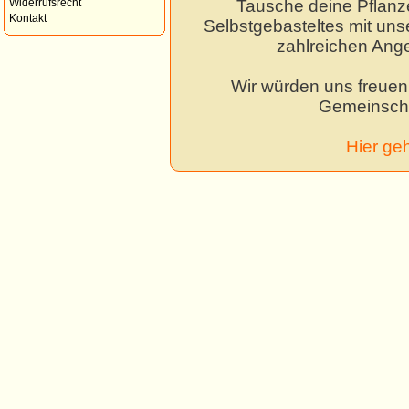
Tausche deine Pflanz
Widerrufsrecht
Kontakt
Selbstgebasteltes mit unse
zahlreichen Ang
Wir würden uns freuen,
Gemeinscha
Hier ge