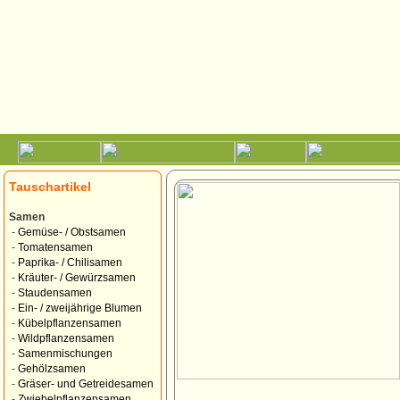
Tauschartikel
Samen
-
Gemüse- / Obstsamen
-
Tomatensamen
-
Paprika- / Chilisamen
-
Kräuter- / Gewürzsamen
-
Staudensamen
-
Ein- / zweijährige Blumen
-
Kübelpflanzensamen
-
Wildpflanzensamen
-
Samenmischungen
-
Gehölzsamen
-
Gräser- und Getreidesamen
-
Zwiebelpflanzensamen