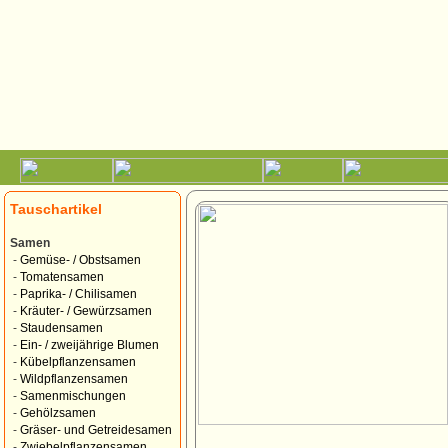
Tauschartikel
Samen
-
Gemüse- / Obstsamen
-
Tomatensamen
-
Paprika- / Chilisamen
-
Kräuter- / Gewürzsamen
-
Staudensamen
-
Ein- / zweijährige Blumen
-
Kübelpflanzensamen
-
Wildpflanzensamen
-
Samenmischungen
-
Gehölzsamen
-
Gräser- und Getreidesamen
-
Zwiebelpflanzensamen