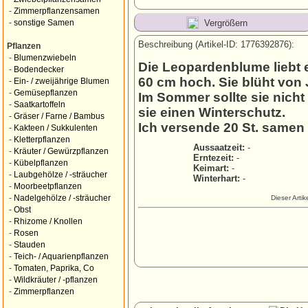
-
Zimmerpflanzensamen
Vergrößern
-
sonstige Samen
Beschreibung (Artikel-ID: 1776392876):
Pflanzen
-
Blumenzwiebeln
Die Leopardenblume liebt e
-
Bodendecker
60 cm hoch. Sie blüht von J
-
Ein- / zweijährige Blumen
-
Gemüsepflanzen
Im Sommer sollte sie nicht
-
Saatkartoffeln
sie einen Winterschutz.
-
Gräser / Farne / Bambus
Ich versende 20 St. samen
-
Kakteen / Sukkulenten
-
Kletterpflanzen
Aussaatzeit:
-
-
Kräuter / Gewürzpflanzen
Erntezeit:
-
-
Kübelpflanzen
Keimart:
-
-
Laubgehölze / -sträucher
Winterhart:
-
-
Moorbeetpflanzen
-
Nadelgehölze / -sträucher
Dieser Arti
-
Obst
-
Rhizome / Knollen
-
Rosen
-
Stauden
-
Teich- / Aquarienpflanzen
-
Tomaten, Paprika, Co
-
Wildkräuter / -pflanzen
-
Zimmerpflanzen