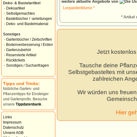
weitere aktuelle Angebote von
Deko- & Bastelartikel
Leopardenblume *
-
Dekoartikel
-
Selbstgemachtes
* Artikel 
-
Bastelbücher / -anleitungen
-
Deko- und Bastelmaterial
Sonstiges
-
Gartenbücher / Zeitschriften
-
Bodenverbesserung / Erden
-
Gartenzubehör
Jetzt kostenlo
-
Reservierte Artikel
-
Rücktickets
Tausche deine Pflanz
-
Sonstiges / Suchanfragen
Selbstgebasteltes mit unse
zahlreichen Ang
Tipps und Tricks:
Nützliche Garten- und
Wir würden uns freuen,
Pflanzentipps für Einsteiger
Gemeinscha
und Gartenprofis. Besuche
unsere
Tippdatenbank
.
Hier ge
Links
Impressum
Datenschutz
Unsere AGB