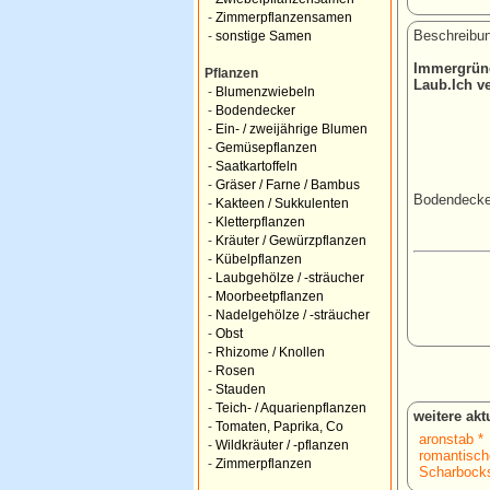
-
Zimmerpflanzensamen
Beschreibun
-
sonstige Samen
Immergrüne
Pflanzen
Laub.Ich v
-
Blumenzwiebeln
-
Bodendecker
-
Ein- / zweijährige Blumen
-
Gemüsepflanzen
-
Saatkartoffeln
-
Gräser / Farne / Bambus
Bodendecker
-
Kakteen / Sukkulenten
-
Kletterpflanzen
-
Kräuter / Gewürzpflanzen
-
Kübelpflanzen
-
Laubgehölze / -sträucher
-
Moorbeetpflanzen
-
Nadelgehölze / -sträucher
-
Obst
-
Rhizome / Knollen
-
Rosen
-
Stauden
-
Teich- / Aquarienpflanzen
weitere ak
-
Tomaten, Paprika, Co
aronstab *
-
Wildkräuter / -pflanzen
romantisch
-
Zimmerpflanzen
Scharbocks