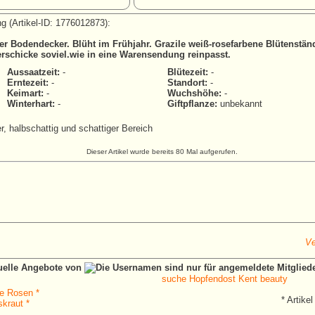
g (Artikel-ID: 1776012873):
r Bodendecker. Blüht im Frühjahr. Grazile weiß-rosefarbene Blütenstä
erschicke soviel.wie in eine Warensendung reinpasst.
Aussaatzeit:
-
Blütezeit:
-
Erntezeit:
-
Standort:
-
Keimart:
-
Wuchshöhe:
-
Winterhart:
-
Giftpflanze:
unbekannt
, halbschattig und schattiger Bereich
Dieser Artikel wurde bereits 80 Mal aufgerufen.
Ve
tuelle Angebote von
suche Hopfendost Kent beauty
e Rosen *
* Artikel
kraut *