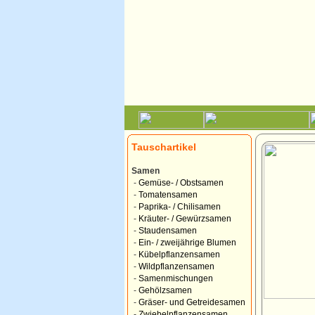
Tauschartikel
Samen
-
Gemüse- / Obstsamen
-
Tomatensamen
-
Paprika- / Chilisamen
-
Kräuter- / Gewürzsamen
-
Staudensamen
-
Ein- / zweijährige Blumen
-
Kübelpflanzensamen
-
Wildpflanzensamen
-
Samenmischungen
-
Gehölzsamen
-
Gräser- und Getreidesamen
-
Zwiebelpflanzensamen