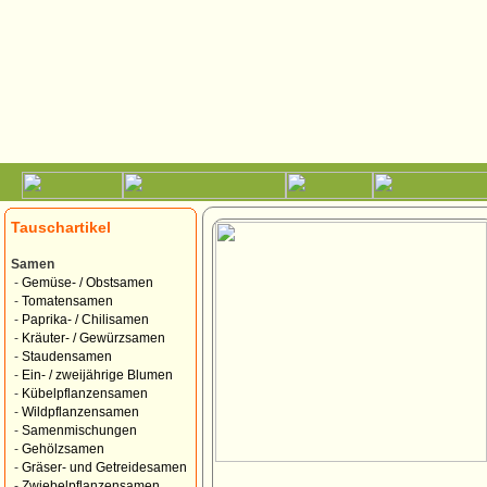
Tauschartikel
Samen
-
Gemüse- / Obstsamen
-
Tomatensamen
-
Paprika- / Chilisamen
-
Kräuter- / Gewürzsamen
-
Staudensamen
-
Ein- / zweijährige Blumen
-
Kübelpflanzensamen
-
Wildpflanzensamen
-
Samenmischungen
-
Gehölzsamen
-
Gräser- und Getreidesamen
-
Zwiebelpflanzensamen