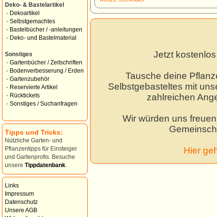
Deko- & Bastelartikel
-
Dekoartikel
-
Selbstgemachtes
-
Bastelbücher / -anleitungen
-
Deko- und Bastelmaterial
Jetzt kostenlo
Sonstiges
-
Gartenbücher / Zeitschriften
-
Bodenverbesserung / Erden
Tausche deine Pflanz
-
Gartenzubehör
Selbstgebasteltes mit unse
-
Reservierte Artikel
zahlreichen Ang
-
Rücktickets
-
Sonstiges / Suchanfragen
Wir würden uns freuen,
Gemeinscha
Tipps und Tricks:
Nützliche Garten- und
Hier ge
Pflanzentipps für Einsteiger
und Gartenprofis. Besuche
unsere
Tippdatenbank
.
Links
Impressum
Datenschutz
Unsere AGB