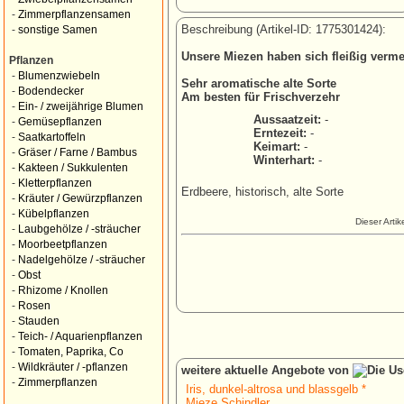
-
Zimmerpflanzensamen
Beschreibung (Artikel-ID: 1775301424):
-
sonstige Samen
Unsere Miezen haben sich fleißig verme
Pflanzen
-
Blumenzwiebeln
Sehr aromatische alte Sorte
-
Bodendecker
Am besten für Frischverzehr
-
Ein- / zweijährige Blumen
Aussaatzeit:
-
-
Gemüsepflanzen
Erntezeit:
-
-
Saatkartoffeln
Keimart:
-
-
Gräser / Farne / Bambus
Winterhart:
-
-
Kakteen / Sukkulenten
-
Kletterpflanzen
Erdbeere, historisch, alte Sorte
-
Kräuter / Gewürzpflanzen
-
Kübelpflanzen
Dieser Arti
-
Laubgehölze / -sträucher
-
Moorbeetpflanzen
-
Nadelgehölze / -sträucher
-
Obst
-
Rhizome / Knollen
-
Rosen
-
Stauden
-
Teich- / Aquarienpflanzen
-
Tomaten, Paprika, Co
-
Wildkräuter / -pflanzen
weitere aktuelle Angebote von
-
Zimmerpflanzen
Iris, dunkel-altrosa und blassgelb *
Mieze Schindler