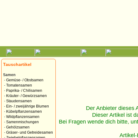
Tauschartikel
Samen
-
Gemüse- / Obstsamen
-
Tomatensamen
-
Paprika- / Chilisamen
-
Kräuter- / Gewürzsamen
-
Staudensamen
-
Ein- / zweijährige Blumen
Der Anbieter dieses Ar
-
Kübelpflanzensamen
Dieser Artikel ist d
-
Wildpflanzensamen
Bei Fragen wende dich bitte, un
-
Samenmischungen
-
Gehölzsamen
-
Gräser- und Getreidesamen
Artikel
-
Zwiebelpflanzensamen