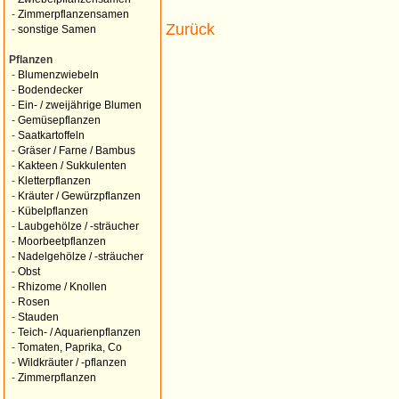
-
Zimmerpflanzensamen
Zurück
-
sonstige Samen
Pflanzen
-
Blumenzwiebeln
-
Bodendecker
-
Ein- / zweijährige Blumen
-
Gemüsepflanzen
-
Saatkartoffeln
-
Gräser / Farne / Bambus
-
Kakteen / Sukkulenten
-
Kletterpflanzen
-
Kräuter / Gewürzpflanzen
-
Kübelpflanzen
-
Laubgehölze / -sträucher
-
Moorbeetpflanzen
-
Nadelgehölze / -sträucher
-
Obst
-
Rhizome / Knollen
-
Rosen
-
Stauden
-
Teich- / Aquarienpflanzen
-
Tomaten, Paprika, Co
-
Wildkräuter / -pflanzen
-
Zimmerpflanzen