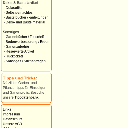
Deko- & Bastelartikel
-
Dekoartikel
-
Selbstgemachtes
-
Bastelbücher / -anleitungen
-
Deko- und Bastelmaterial
Sonstiges
-
Gartenbücher / Zeitschriften
-
Bodenverbesserung / Erden
-
Gartenzubehör
-
Reservierte Artikel
-
Rücktickets
-
Sonstiges / Suchanfragen
Tipps und Tricks:
Nützliche Garten- und
Pflanzentipps für Einsteiger
und Gartenprofis. Besuche
unsere
Tippdatenbank
.
Links
Impressum
Datenschutz
Unsere AGB