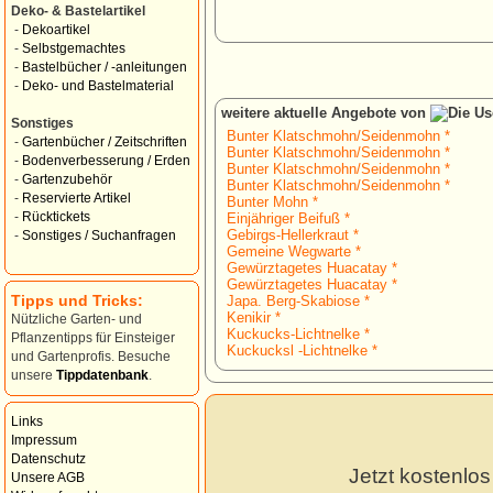
Deko- & Bastelartikel
-
Dekoartikel
-
Selbstgemachtes
-
Bastelbücher / -anleitungen
-
Deko- und Bastelmaterial
weitere aktuelle Angebote von
Sonstiges
Bunter Klatschmohn/Seidenmohn *
-
Gartenbücher / Zeitschriften
Bunter Klatschmohn/Seidenmohn *
-
Bodenverbesserung / Erden
Bunter Klatschmohn/Seidenmohn *
-
Gartenzubehör
Bunter Klatschmohn/Seidenmohn *
-
Reservierte Artikel
Bunter Mohn *
-
Rücktickets
Einjähriger Beifuß *
Gebirgs-Hellerkraut *
-
Sonstiges / Suchanfragen
Gemeine Wegwarte *
Gewürztagetes Huacatay *
Gewürztagetes Huacatay *
Tipps und Tricks:
Japa. Berg-Skabiose *
Kenikir *
Nützliche Garten- und
Kuckucks-Lichtnelke *
Pflanzentipps für Einsteiger
Kuckucksl -Lichtnelke *
und Gartenprofis. Besuche
unsere
Tippdatenbank
.
Links
Impressum
Datenschutz
Jetzt kostenlo
Unsere AGB