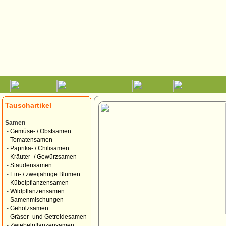
Tauschartikel
Samen
-
Gemüse- / Obstsamen
-
Tomatensamen
-
Paprika- / Chilisamen
-
Kräuter- / Gewürzsamen
-
Staudensamen
-
Ein- / zweijährige Blumen
-
Kübelpflanzensamen
-
Wildpflanzensamen
-
Samenmischungen
-
Gehölzsamen
-
Gräser- und Getreidesamen
-
Zwiebelpflanzensamen