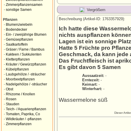
-
Zimmerpflanzensamen
Vergrößern
-
sonstige Samen
Beschreibung (Artikel-ID: 1763357929):
Pflanzen
-
Blumenzwiebeln
Ich hatte diese Wassermelo
-
Bodendecker
nichts auspflanzen können,
-
Ein- / zweijährige Blumen
-
Gemüsepflanzen
Lagen ist ein sonnige Plat
-
Saatkartoffeln
Hatte 5 Früchte pro Pflanz
-
Gräser / Farne / Bambus
Geschmack, da kann jede 
-
Kakteen / Sukkulenten
-
Kletterpflanzen
Das Fruchtfleisch ist aprik
-
Kräuter / Gewürzpflanzen
Es gibt davon 5 Samen
-
Kübelpflanzen
-
Laubgehölze / -sträucher
Aussaatzeit:
-
-
Moorbeetpflanzen
Erntezeit:
-
Keimart:
-
-
Nadelgehölze / -sträucher
Winterhart:
-
-
Obst
-
Rhizome / Knollen
Wassermelone süß
-
Rosen
-
Stauden
-
Teich- / Aquarienpflanzen
Dieser Artik
-
Tomaten, Paprika, Co
-
Wildkräuter / -pflanzen
-
Zimmerpflanzen