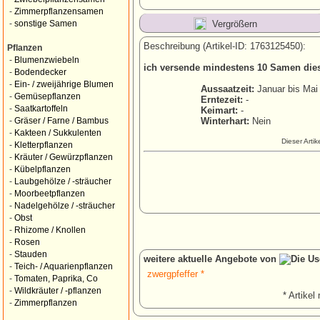
-
Zimmerpflanzensamen
Vergrößern
-
sonstige Samen
Beschreibung (Artikel-ID: 1763125450):
Pflanzen
-
Blumenzwiebeln
ich versende mindestens 10 Samen dieser
-
Bodendecker
-
Ein- / zweijährige Blumen
Aussaatzeit:
Januar bis Mai
-
Gemüsepflanzen
Erntezeit:
-
-
Saatkartoffeln
Keimart:
-
Winterhart:
Nein
-
Gräser / Farne / Bambus
-
Kakteen / Sukkulenten
Dieser Arti
-
Kletterpflanzen
-
Kräuter / Gewürzpflanzen
-
Kübelpflanzen
-
Laubgehölze / -sträucher
-
Moorbeetpflanzen
-
Nadelgehölze / -sträucher
-
Obst
-
Rhizome / Knollen
-
Rosen
-
Stauden
weitere aktuelle Angebote von
-
Teich- / Aquarienpflanzen
zwergpfeffer *
-
Tomaten, Paprika, Co
-
Wildkräuter / -pflanzen
* Artikel 
-
Zimmerpflanzen