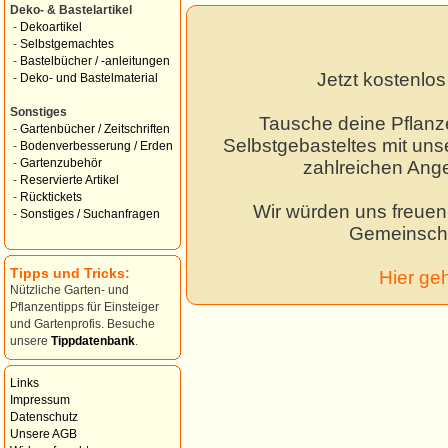
Deko- & Bastelartikel
-
Dekoartikel
-
Selbstgemachtes
-
Bastelbücher / -anleitungen
Jetzt kostenlo
-
Deko- und Bastelmaterial
Sonstiges
Tausche deine Pflanz
-
Gartenbücher / Zeitschriften
Selbstgebasteltes mit unse
-
Bodenverbesserung / Erden
-
Gartenzubehör
zahlreichen Ang
-
Reservierte Artikel
-
Rücktickets
Wir würden uns freuen,
-
Sonstiges / Suchanfragen
Gemeinscha
Tipps und Tricks:
Hier ge
Nützliche Garten- und
Pflanzentipps für Einsteiger
und Gartenprofis. Besuche
unsere
Tippdatenbank
.
Links
Impressum
Datenschutz
Unsere AGB