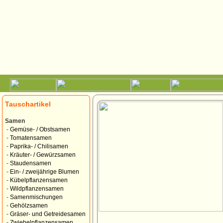
Tauschartikel
Samen
-
Gemüse- / Obstsamen
-
Tomatensamen
-
Paprika- / Chilisamen
-
Kräuter- / Gewürzsamen
-
Staudensamen
-
Ein- / zweijährige Blumen
-
Kübelpflanzensamen
-
Wildpflanzensamen
-
Samenmischungen
-
Gehölzsamen
-
Gräser- und Getreidesamen
-
Zwiebelpflanzensamen