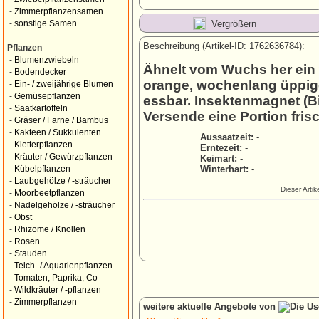
-
Zimmerpflanzensamen
Vergrößern
-
sonstige Samen
Beschreibung (Artikel-ID: 1762636784):
Pflanzen
-
Blumenzwiebeln
Ähnelt vom Wuchs her ein
-
Bodendecker
orange, wochenlang üppige 
-
Ein- / zweijährige Blumen
-
Gemüsepflanzen
essbar. Insektenmagnet (B
-
Saatkartoffeln
Versende eine Portion fris
-
Gräser / Farne / Bambus
-
Kakteen / Sukkulenten
Aussaatzeit:
-
-
Kletterpflanzen
Erntezeit:
-
-
Kräuter / Gewürzpflanzen
Keimart:
-
Winterhart:
-
-
Kübelpflanzen
-
Laubgehölze / -sträucher
Dieser Arti
-
Moorbeetpflanzen
-
Nadelgehölze / -sträucher
-
Obst
-
Rhizome / Knollen
-
Rosen
-
Stauden
-
Teich- / Aquarienpflanzen
-
Tomaten, Paprika, Co
-
Wildkräuter / -pflanzen
-
Zimmerpflanzen
weitere aktuelle Angebote von