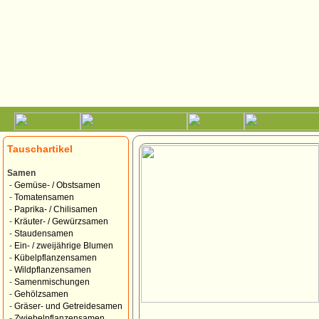
Tauschartikel
Samen
-
Gemüse- / Obstsamen
-
Tomatensamen
-
Paprika- / Chilisamen
-
Kräuter- / Gewürzsamen
-
Staudensamen
-
Ein- / zweijährige Blumen
-
Kübelpflanzensamen
-
Wildpflanzensamen
-
Samenmischungen
-
Gehölzsamen
-
Gräser- und Getreidesamen
-
Zwiebelpflanzensamen