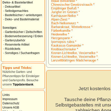
Blaue Binsenlilie *
Deko- & Bastelartikel
Chinesischer Gewürzstrauch *
-
Dekoartikel
Einjähriger Beifuß *
-
Selbstgemachtes
Jungfer im Grünen *
-
Bastelbücher / -anleitungen
Karthäuser-Nelke *
Alpen-Ziest *
-
Deko- und Bastelmaterial
Bach-Nelkenwurz *
Barbarakraut, Winterkresse *
Sonstiges
Färberkamille *
-
Gartenbücher / Zeitschriften
Heidenelke *
-
Bodenverbesserung / Erden
Herzgespann *
-
Gartenzubehör
Ipomopsis rubra *
-
Reservierte Artikel
Kaukasus-Gamander *
-
Rücktickets
Knoblauchsrauke *
Kronen-Lichtnelke, Vexiernelke *
-
Sonstiges / Suchanfragen
Kronen-Lichtnelke, Vexiernelke *
Lanzettblättriges Mädchenauge *
Tipps und Tricks:
Nützliche Garten- und
Pflanzentipps für Einsteiger
und Gartenprofis. Besuche
unsere
Tippdatenbank
.
Jetzt kostenlo
Links
Tausche deine Pflanz
Impressum
Datenschutz
Selbstgebasteltes mit unse
Unsere AGB
zahlreichen Ang