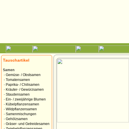
Tauschartikel
Samen
-
Gemüse- / Obstsamen
-
Tomatensamen
-
Paprika- / Chilisamen
-
Kräuter- / Gewürzsamen
-
Staudensamen
-
Ein- / zweijährige Blumen
-
Kübelpflanzensamen
-
Wildpflanzensamen
-
Samenmischungen
-
Gehölzsamen
-
Gräser- und Getreidesamen
-
Zwiebelpflanzensamen