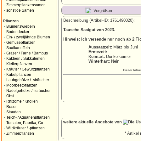
-
Zimmerpflanzensamen
Vergrößern
-
sonstige Samen
Beschreibung (Artikel-ID: 1761490020):
Pflanzen
-
Blumenzwiebeln
Tausche Saatgut von 2023.
-
Bodendecker
-
Ein- / zweijährige Blumen
Hinweis: Ich versende nur noch ab 2 Tic
-
Gemüsepflanzen
Aussaatzeit:
März bis Juni
-
Saatkartoffeln
Erntezeit:
-
-
Gräser / Farne / Bambus
Keimart:
Dunkelkeimer
-
Kakteen / Sukkulenten
Winterhart:
Nein
-
Kletterpflanzen
-
Kräuter / Gewürzpflanzen
Dieser Artik
-
Kübelpflanzen
-
Laubgehölze / -sträucher
-
Moorbeetpflanzen
-
Nadelgehölze / -sträucher
-
Obst
-
Rhizome / Knollen
-
Rosen
-
Stauden
-
Teich- / Aquarienpflanzen
weitere aktuelle Angebote von
-
Tomaten, Paprika, Co
-
Wildkräuter / -pflanzen
* Artikel 
-
Zimmerpflanzen