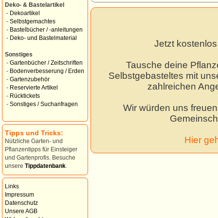
Deko- & Bastelartikel
-
Dekoartikel
-
Selbstgemachtes
-
Bastelbücher / -anleitungen
-
Deko- und Bastelmaterial
Jetzt kostenlo
Sonstiges
-
Gartenbücher / Zeitschriften
Tausche deine Pflanz
-
Bodenverbesserung / Erden
Selbstgebasteltes mit unse
-
Gartenzubehör
zahlreichen Ang
-
Reservierte Artikel
-
Rücktickets
-
Sonstiges / Suchanfragen
Wir würden uns freuen,
Gemeinscha
Tipps und Tricks:
Hier ge
Nützliche Garten- und
Pflanzentipps für Einsteiger
und Gartenprofis. Besuche
unsere
Tippdatenbank
.
Links
Impressum
Datenschutz
Unsere AGB