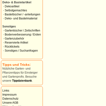
Deko- & Bastelartikel
-
Dekoartikel
-
Selbstgemachtes
-
Bastelbücher / -anleitungen
-
Deko- und Bastelmaterial
Sonstiges
-
Gartenbücher / Zeitschriften
-
Bodenverbesserung / Erden
-
Gartenzubehör
-
Reservierte Artikel
-
Rücktickets
-
Sonstiges / Suchanfragen
Tipps und Tricks:
Nützliche Garten- und
Pflanzentipps für Einsteiger
und Gartenprofis. Besuche
unsere
Tippdatenbank
.
Links
Impressum
Datenschutz
Unsere AGB