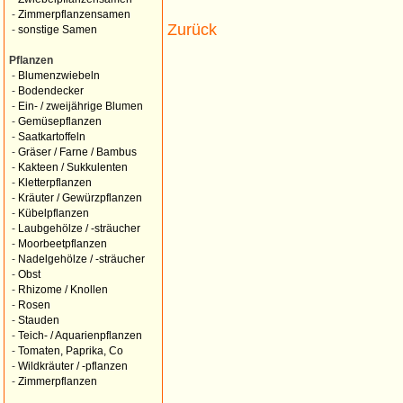
-
Zimmerpflanzensamen
Zurück
-
sonstige Samen
Pflanzen
-
Blumenzwiebeln
-
Bodendecker
-
Ein- / zweijährige Blumen
-
Gemüsepflanzen
-
Saatkartoffeln
-
Gräser / Farne / Bambus
-
Kakteen / Sukkulenten
-
Kletterpflanzen
-
Kräuter / Gewürzpflanzen
-
Kübelpflanzen
-
Laubgehölze / -sträucher
-
Moorbeetpflanzen
-
Nadelgehölze / -sträucher
-
Obst
-
Rhizome / Knollen
-
Rosen
-
Stauden
-
Teich- / Aquarienpflanzen
-
Tomaten, Paprika, Co
-
Wildkräuter / -pflanzen
-
Zimmerpflanzen