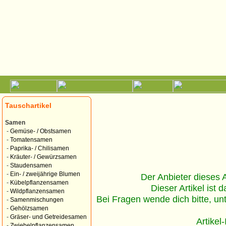
Tauschartikel
Samen
-
Gemüse- / Obstsamen
-
Tomatensamen
-
Paprika- / Chilisamen
-
Kräuter- / Gewürzsamen
-
Staudensamen
-
Ein- / zweijährige Blumen
Der Anbieter dieses Ar
-
Kübelpflanzensamen
Dieser Artikel ist d
-
Wildpflanzensamen
Bei Fragen wende dich bitte, un
-
Samenmischungen
-
Gehölzsamen
-
Gräser- und Getreidesamen
Artikel
-
Zwiebelpflanzensamen