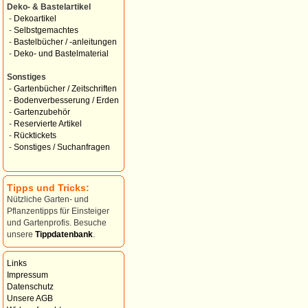
Deko- & Bastelartikel
-
Dekoartikel
-
Selbstgemachtes
-
Bastelbücher / -anleitungen
-
Deko- und Bastelmaterial
Sonstiges
-
Gartenbücher / Zeitschriften
-
Bodenverbesserung / Erden
-
Gartenzubehör
-
Reservierte Artikel
-
Rücktickets
-
Sonstiges / Suchanfragen
Tipps und Tricks:
Nützliche Garten- und
Pflanzentipps für Einsteiger
und Gartenprofis. Besuche
unsere
Tippdatenbank
.
Links
Impressum
Datenschutz
Unsere AGB