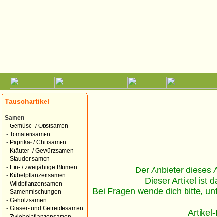
Tauschartikel
Samen
-
Gemüse- / Obstsamen
-
Tomatensamen
-
Paprika- / Chilisamen
-
Kräuter- / Gewürzsamen
-
Staudensamen
-
Ein- / zweijährige Blumen
Der Anbieter dieses Ar
-
Kübelpflanzensamen
Dieser Artikel ist d
-
Wildpflanzensamen
Bei Fragen wende dich bitte, un
-
Samenmischungen
-
Gehölzsamen
-
Gräser- und Getreidesamen
Artikel
-
Zwiebelpflanzensamen