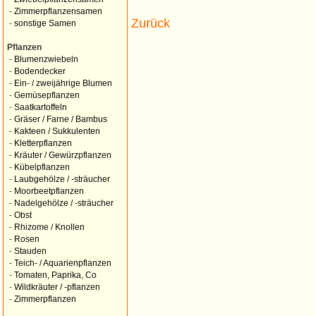
-
Zimmerpflanzensamen
Zurück
-
sonstige Samen
Pflanzen
-
Blumenzwiebeln
-
Bodendecker
-
Ein- / zweijährige Blumen
-
Gemüsepflanzen
-
Saatkartoffeln
-
Gräser / Farne / Bambus
-
Kakteen / Sukkulenten
-
Kletterpflanzen
-
Kräuter / Gewürzpflanzen
-
Kübelpflanzen
-
Laubgehölze / -sträucher
-
Moorbeetpflanzen
-
Nadelgehölze / -sträucher
-
Obst
-
Rhizome / Knollen
-
Rosen
-
Stauden
-
Teich- / Aquarienpflanzen
-
Tomaten, Paprika, Co
-
Wildkräuter / -pflanzen
-
Zimmerpflanzen