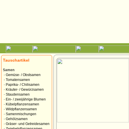
Tauschartikel
Samen
-
Gemüse- / Obstsamen
-
Tomatensamen
-
Paprika- / Chilisamen
-
Kräuter- / Gewürzsamen
-
Staudensamen
-
Ein- / zweijährige Blumen
-
Kübelpflanzensamen
-
Wildpflanzensamen
-
Samenmischungen
-
Gehölzsamen
-
Gräser- und Getreidesamen
-
Zwiebelpflanzensamen