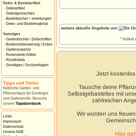
Deko- & Bastelartikel
-
Dekoartikel
-
Selbstgemachtes
-
Bastelbücher / -anleitungen
-
Deko- und Bastelmaterial
weitere aktuelle Angebote von
Sonstiges
* Artikel 
-
Gartenbücher / Zeitschriften
-
Bodenverbesserung / Erden
-
Gartenzubehör
-
Reservierte Artikel
-
Rücktickets
-
Sonstiges / Suchanfragen
Jetzt kostenlo
Tipps und Tricks:
Tausche deine Pflanz
Nützliche Garten- und
Selbstgebasteltes mit unse
Pflanzentipps für Einsteiger
und Gartenprofis. Besuche
zahlreichen Ang
unsere
Tippdatenbank
.
Wir würden uns freuen,
Links
Gemeinscha
Impressum
Datenschutz
Unsere AGB
Hier ge