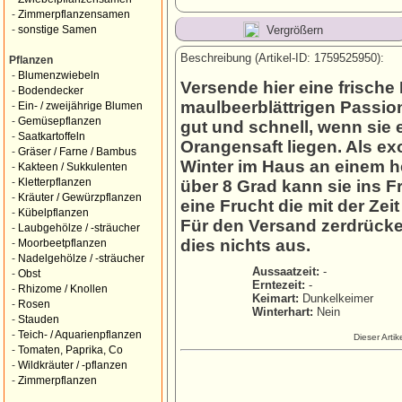
-
Zimmerpflanzensamen
Vergrößern
-
sonstige Samen
Beschreibung (Artikel-ID: 1759525950):
Pflanzen
-
Blumenzwiebeln
Versende hier eine frische
-
Bodendecker
maulbeerblättrigen Passio
-
Ein- / zweijährige Blumen
-
Gemüsepflanzen
gut und schnell, wenn sie 
-
Saatkartoffeln
Orangensaft liegen. Als ex
-
Gräser / Farne / Bambus
Winter im Haus an einem h
-
Kakteen / Sukkulenten
-
Kletterpflanzen
über 8 Grad kann sie ins Fr
-
Kräuter / Gewürzpflanzen
eine Frucht die mit der Zeit
-
Kübelpflanzen
Für den Versand zerdrücke
-
Laubgehölze / -sträucher
dies nichts aus.
-
Moorbeetpflanzen
-
Nadelgehölze / -sträucher
Aussaatzeit:
-
-
Obst
Erntezeit:
-
-
Rhizome / Knollen
Keimart:
Dunkelkeimer
-
Rosen
Winterhart:
Nein
-
Stauden
-
Teich- / Aquarienpflanzen
Dieser Arti
-
Tomaten, Paprika, Co
-
Wildkräuter / -pflanzen
-
Zimmerpflanzen