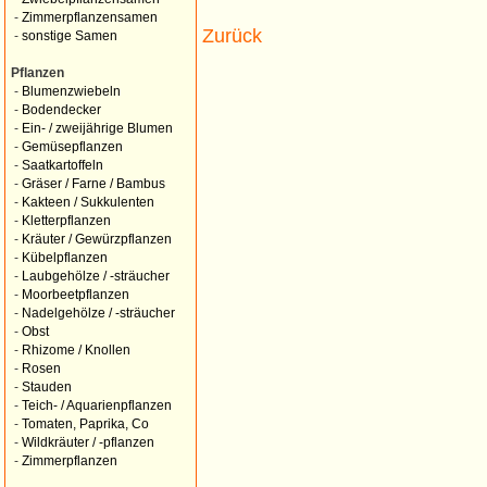
-
Zimmerpflanzensamen
Zurück
-
sonstige Samen
Pflanzen
-
Blumenzwiebeln
-
Bodendecker
-
Ein- / zweijährige Blumen
-
Gemüsepflanzen
-
Saatkartoffeln
-
Gräser / Farne / Bambus
-
Kakteen / Sukkulenten
-
Kletterpflanzen
-
Kräuter / Gewürzpflanzen
-
Kübelpflanzen
-
Laubgehölze / -sträucher
-
Moorbeetpflanzen
-
Nadelgehölze / -sträucher
-
Obst
-
Rhizome / Knollen
-
Rosen
-
Stauden
-
Teich- / Aquarienpflanzen
-
Tomaten, Paprika, Co
-
Wildkräuter / -pflanzen
-
Zimmerpflanzen