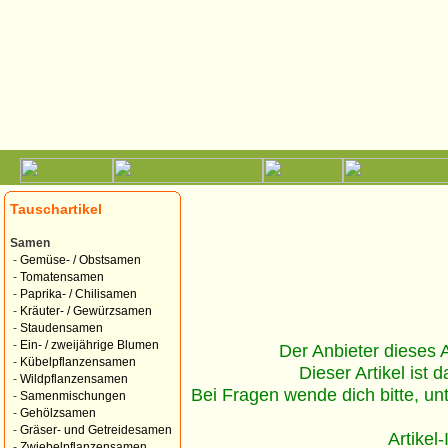
Tauschartikel
Samen
-
Gemüse- / Obstsamen
-
Tomatensamen
-
Paprika- / Chilisamen
-
Kräuter- / Gewürzsamen
-
Staudensamen
-
Ein- / zweijährige Blumen
Der Anbieter dieses Ar
-
Kübelpflanzensamen
Dieser Artikel ist d
-
Wildpflanzensamen
Bei Fragen wende dich bitte, un
-
Samenmischungen
-
Gehölzsamen
-
Gräser- und Getreidesamen
Artikel
-
Zwiebelpflanzensamen