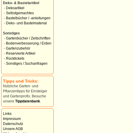
Deko- & Bastelartikel
-
Dekoartikel
-
Selbstgemachtes
-
Bastelbücher / -anleitungen
-
Deko- und Bastelmaterial
Sonstiges
-
Gartenbücher / Zeitschriften
-
Bodenverbesserung / Erden
-
Gartenzubehör
-
Reservierte Artikel
-
Rücktickets
-
Sonstiges / Suchanfragen
Tipps und Tricks:
Nützliche Garten- und
Pflanzentipps für Einsteiger
und Gartenprofis. Besuche
unsere
Tippdatenbank
.
Links
Impressum
Datenschutz
Unsere AGB