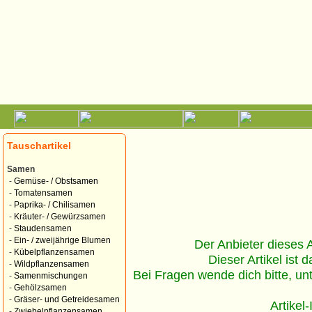
Tauschartikel
Samen
-
Gemüse- / Obstsamen
-
Tomatensamen
-
Paprika- / Chilisamen
-
Kräuter- / Gewürzsamen
-
Staudensamen
-
Ein- / zweijährige Blumen
Der Anbieter dieses Ar
-
Kübelpflanzensamen
Dieser Artikel ist d
-
Wildpflanzensamen
Bei Fragen wende dich bitte, un
-
Samenmischungen
-
Gehölzsamen
-
Gräser- und Getreidesamen
Artikel
-
Zwiebelpflanzensamen