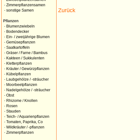
-
Zimmerpflanzensamen
Zurück
-
sonstige Samen
Pflanzen
-
Blumenzwiebeln
-
Bodendecker
-
Ein- / zweijährige Blumen
-
Gemüsepflanzen
-
Saatkartoffeln
-
Gräser / Farne / Bambus
-
Kakteen / Sukkulenten
-
Kletterpflanzen
-
Kräuter / Gewürzpflanzen
-
Kübelpflanzen
-
Laubgehölze / -sträucher
-
Moorbeetpflanzen
-
Nadelgehölze / -sträucher
-
Obst
-
Rhizome / Knollen
-
Rosen
-
Stauden
-
Teich- / Aquarienpflanzen
-
Tomaten, Paprika, Co
-
Wildkräuter / -pflanzen
-
Zimmerpflanzen