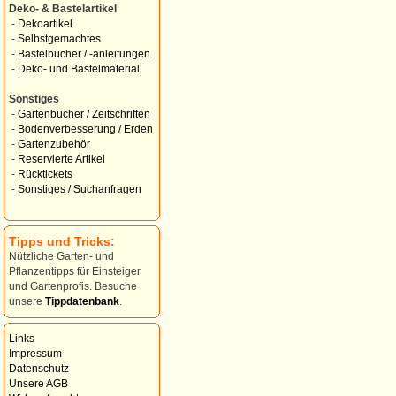
Deko- & Bastelartikel
-
Dekoartikel
-
Selbstgemachtes
-
Bastelbücher / -anleitungen
-
Deko- und Bastelmaterial
Sonstiges
-
Gartenbücher / Zeitschriften
-
Bodenverbesserung / Erden
-
Gartenzubehör
-
Reservierte Artikel
-
Rücktickets
-
Sonstiges / Suchanfragen
Tipps und Tricks:
Nützliche Garten- und
Pflanzentipps für Einsteiger
und Gartenprofis. Besuche
unsere
Tippdatenbank
.
Links
Impressum
Datenschutz
Unsere AGB