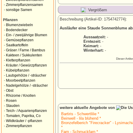
-
Zimmerpflanzensamen
Vergrößern
-
sonstige Samen
Beschreibung (Artikel-ID: 1754742774):
Pflanzen
-
Blumenzwiebeln
Ausläufer eine Staude Sonnenblume ab
-
Bodendecker
-
Ein- / zweijährige Blumen
Aussaatzeit:
-
-
Gemüsepflanzen
Erntezeit:
-
-
Saatkartoffeln
Keimart:
-
Winterhart:
-
-
Gräser / Farne / Bambus
-
Kakteen / Sukkulenten
Dieser Artik
-
Kletterpflanzen
-
Kräuter / Gewürzpflanzen
-
Kübelpflanzen
-
Laubgehölze / -sträucher
-
Moorbeetpflanzen
-
Nadelgehölze / -sträucher
-
Obst
-
Rhizome / Knollen
-
Rosen
-
Stauden
weitere aktuelle Angebote von
-
Teich- / Aquarienpflanzen
Bartiris - Schwertlilie *
-
Tomaten, Paprika, Co
Beinwell - lila blühend *
-
Wildkräuter / -pflanzen
Bronzefelberich "Firecracker" - Lysimachia
-
Zimmerpflanzen
*
Farn - Schmuckfarn *