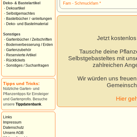
Farn - Schmuckfarn *
Deko- & Bastelartikel
-
Dekoartikel
-
Selbstgemachtes
-
Bastelbücher / -anleitungen
-
Deko- und Bastelmaterial
Sonstiges
Jetzt kostenlo
-
Gartenbücher / Zeitschriften
-
Bodenverbesserung / Erden
-
Gartenzubehör
Tausche deine Pflanz
-
Reservierte Artikel
Selbstgebasteltes mit unse
-
Rücktickets
zahlreichen Ang
-
Sonstiges / Suchanfragen
Wir würden uns freuen,
Tipps und Tricks:
Gemeinscha
Nützliche Garten- und
Pflanzentipps für Einsteiger
Hier ge
und Gartenprofis. Besuche
unsere
Tippdatenbank
.
Links
Impressum
Datenschutz
Unsere AGB