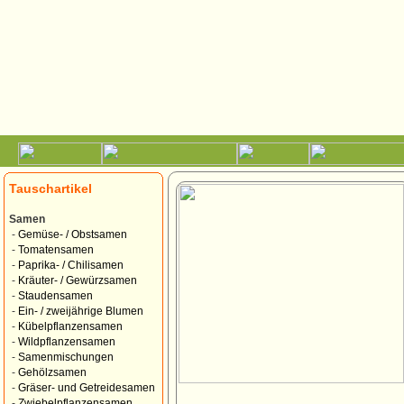
Tauschartikel
Samen
-
Gemüse- / Obstsamen
-
Tomatensamen
-
Paprika- / Chilisamen
-
Kräuter- / Gewürzsamen
-
Staudensamen
-
Ein- / zweijährige Blumen
-
Kübelpflanzensamen
-
Wildpflanzensamen
-
Samenmischungen
-
Gehölzsamen
-
Gräser- und Getreidesamen
-
Zwiebelpflanzensamen