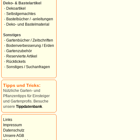
Deko- & Bastelartikel
-
Dekoartikel
-
Selbstgemachtes
-
Bastelbücher / -anleitungen
-
Deko- und Bastelmaterial
Sonstiges
-
Gartenbücher / Zeitschriften
-
Bodenverbesserung / Erden
-
Gartenzubehör
-
Reservierte Artikel
-
Rücktickets
-
Sonstiges / Suchanfragen
Tipps und Tricks:
Nützliche Garten- und
Pflanzentipps für Einsteiger
und Gartenprofis. Besuche
unsere
Tippdatenbank
.
Links
Impressum
Datenschutz
Unsere AGB