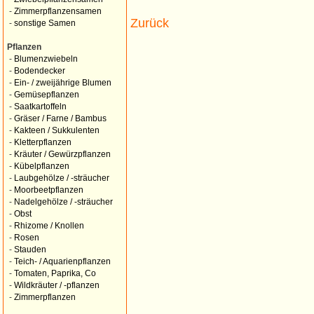
-
Zimmerpflanzensamen
Zurück
-
sonstige Samen
Pflanzen
-
Blumenzwiebeln
-
Bodendecker
-
Ein- / zweijährige Blumen
-
Gemüsepflanzen
-
Saatkartoffeln
-
Gräser / Farne / Bambus
-
Kakteen / Sukkulenten
-
Kletterpflanzen
-
Kräuter / Gewürzpflanzen
-
Kübelpflanzen
-
Laubgehölze / -sträucher
-
Moorbeetpflanzen
-
Nadelgehölze / -sträucher
-
Obst
-
Rhizome / Knollen
-
Rosen
-
Stauden
-
Teich- / Aquarienpflanzen
-
Tomaten, Paprika, Co
-
Wildkräuter / -pflanzen
-
Zimmerpflanzen