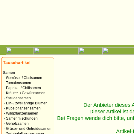
Tauschartikel
Samen
-
Gemüse- / Obstsamen
-
Tomatensamen
-
Paprika- / Chilisamen
-
Kräuter- / Gewürzsamen
-
Staudensamen
-
Ein- / zweijährige Blumen
Der Anbieter dieses Ar
-
Kübelpflanzensamen
Dieser Artikel ist d
-
Wildpflanzensamen
Bei Fragen wende dich bitte, un
-
Samenmischungen
-
Gehölzsamen
-
Gräser- und Getreidesamen
Artikel
-
Zwiebelpflanzensamen