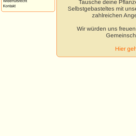
Tausche deine Pflanz
Widerrufsrecht
Kontakt
Selbstgebasteltes mit unse
zahlreichen Ang
Wir würden uns freuen,
Gemeinscha
Hier ge