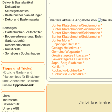
Deko- & Bastelartikel
-
Dekoartikel
-
Selbstgemachtes
-
Bastelbücher / -anleitungen
-
Deko- und Bastelmaterial
weitere aktuelle Angebote von
Bunter Klatschmohn/Seidenmohn *
Sonstiges
Bunter Klatschmohn/Seidenmohn *
-
Gartenbücher / Zeitschriften
Bunter Klatschmohn/Seidenmohn *
Bunter Klatschmohn/Seidenmohn *
-
Bodenverbesserung / Erden
Bunter Mohn *
-
Gartenzubehör
Einjähriger Beifuß *
-
Reservierte Artikel
Gebirgs-Hellerkraut *
-
Rücktickets
Gemeine Wegwarte *
-
Sonstiges / Suchanfragen
Gewürztagetes Huacatay *
Gewürztagetes Huacatay *
Japa. Berg-Skabiose *
Kenikir *
Tipps und Tricks:
Kuckucks-Lichtnelke *
Nützliche Garten- und
Kuckucksl -Lichtnelke *
Pflanzentipps für Einsteiger
und Gartenprofis. Besuche
unsere
Tippdatenbank
.
Links
Impressum
Jetzt kostenlo
Datenschutz
Unsere AGB