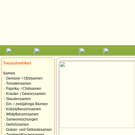
Tauschartikel
Samen
-
Gemüse- / Obstsamen
-
Tomatensamen
-
Paprika- / Chilisamen
-
Kräuter- / Gewürzsamen
-
Staudensamen
-
Ein- / zweijährige Blumen
-
Kübelpflanzensamen
-
Wildpflanzensamen
-
Samenmischungen
-
Gehölzsamen
-
Gräser- und Getreidesamen
-
Zwiebelpflanzensamen