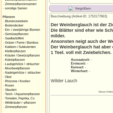
-
Zimmerpflanzensamen
Vergrößern
-
sonstige Samen
Beschreibung (Artikel-ID: 1753177863):
Pflanzen
-
Blumenzwiebeln
Der Weinberglauch ist der Z
-
Bodendecker
Die Blätter sind eher wie Sc
-
Ein- / zweijährige Blumen
-
Gemüsepflanzen
milder.
-
Saatkartoffeln
Ansonsten neigt auch der We
-
Gräser / Farne / Bambus
Der Weinberglauch hat aber 
-
Kakteen / Sukkulenten
-
Kletterpflanzen
1 Teel. voll mit Zwiebelchen.
-
Kräuter / Gewürzpflanzen
Aussaatzeit:
-
-
Kübelpflanzen
Erntezeit:
-
-
Laubgehölze / -sträucher
Keimart:
-
-
Moorbeetpflanzen
Winterhart:
-
-
Nadelgehölze / -sträucher
-
Obst
Wilder Lauch
-
Rhizome / Knollen
-
Rosen
-
Stauden
Dieser Artik
-
Teich- / Aquarienpflanzen
-
Tomaten, Paprika, Co
-
Wildkräuter / -pflanzen
-
Zimmerpflanzen