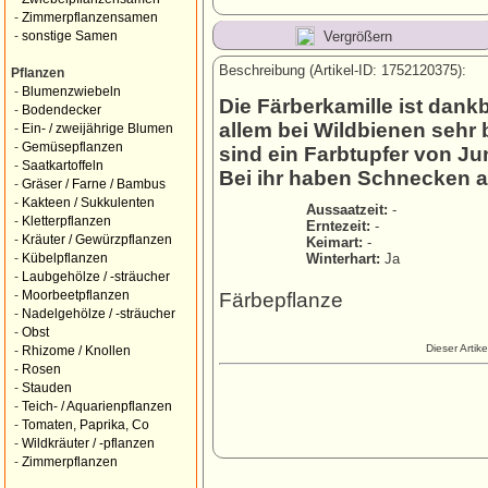
-
Zimmerpflanzensamen
Vergrößern
-
sonstige Samen
Beschreibung (Artikel-ID: 1752120375):
Pflanzen
-
Blumenzwiebeln
Die Färberkamille ist dank
-
Bodendecker
allem bei Wildbienen sehr 
-
Ein- / zweijährige Blumen
-
Gemüsepflanzen
sind ein Farbtupfer von Ju
-
Saatkartoffeln
Bei ihr haben Schnecken 
-
Gräser / Farne / Bambus
-
Kakteen / Sukkulenten
Aussaatzeit:
-
-
Kletterpflanzen
Erntezeit:
-
-
Kräuter / Gewürzpflanzen
Keimart:
-
Winterhart:
Ja
-
Kübelpflanzen
-
Laubgehölze / -sträucher
-
Moorbeetpflanzen
Färbepflanze
-
Nadelgehölze / -sträucher
-
Obst
Dieser Artik
-
Rhizome / Knollen
-
Rosen
-
Stauden
-
Teich- / Aquarienpflanzen
-
Tomaten, Paprika, Co
-
Wildkräuter / -pflanzen
-
Zimmerpflanzen