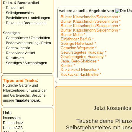
Deko- & Bastelartikel
-
Dekoartikel
weitere aktuelle Angebote von
-
Selbstgemachtes
Bunter Klatschmohn/Seidenmohn *
-
Bastelbücher / -anleitungen
Bunter Klatschmohn/Seidenmohn *
-
Deko- und Bastelmaterial
Bunter Klatschmohn/Seidenmohn *
Bunter Klatschmohn/Seidenmohn *
Sonstiges
Bunter Mohn *
-
Gartenbücher / Zeitschriften
Einjähriger Beifuß *
-
Bodenverbesserung / Erden
Gebirgs-Hellerkraut *
Gemeine Wegwarte *
-
Gartenzubehör
Gewürztagetes Huacatay *
-
Reservierte Artikel
Gewürztagetes Huacatay *
-
Rücktickets
Japa. Berg-Skabiose *
-
Sonstiges / Suchanfragen
Kenikir *
Kuckucks-Lichtnelke *
Kuckucksl -Lichtnelke *
Tipps und Tricks:
Nützliche Garten- und
Pflanzentipps für Einsteiger
und Gartenprofis. Besuche
unsere
Tippdatenbank
.
Jetzt kostenlo
Links
Impressum
Tausche deine Pflanz
Datenschutz
Selbstgebasteltes mit unse
Unsere AGB