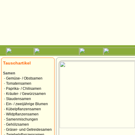
Tauschartikel
Samen
-
Gemüse- / Obstsamen
-
Tomatensamen
-
Paprika- / Chilisamen
-
Kräuter- / Gewürzsamen
-
Staudensamen
-
Ein- / zweijährige Blumen
-
Kübelpflanzensamen
-
Wildpflanzensamen
-
Samenmischungen
-
Gehölzsamen
-
Gräser- und Getreidesamen
-
Zwiebelpflanzensamen