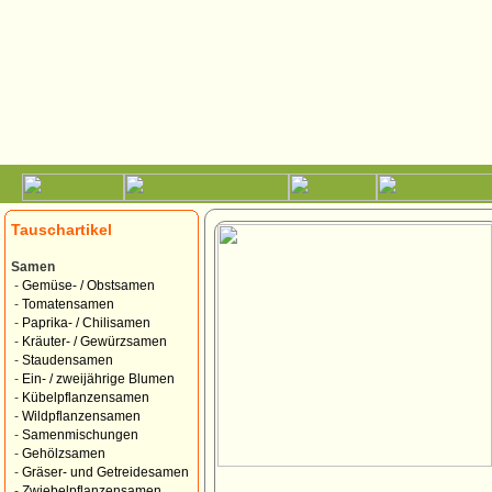
Tauschartikel
Samen
-
Gemüse- / Obstsamen
-
Tomatensamen
-
Paprika- / Chilisamen
-
Kräuter- / Gewürzsamen
-
Staudensamen
-
Ein- / zweijährige Blumen
-
Kübelpflanzensamen
-
Wildpflanzensamen
-
Samenmischungen
-
Gehölzsamen
-
Gräser- und Getreidesamen
-
Zwiebelpflanzensamen