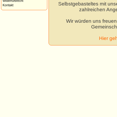
Widerrufsrecht
Selbstgebasteltes mit unse
Kontakt
zahlreichen Ang
Wir würden uns freuen,
Gemeinscha
Hier ge