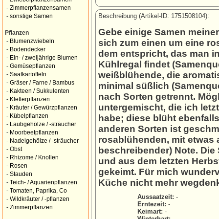
-
Zimmerpflanzensamen
Beschreibung (Artikel-ID: 1751508104):
-
sonstige Samen
Gebe einige Samen meiner 
Pflanzen
sich zum einen um eine ro
-
Blumenzwiebeln
-
Bodendecker
dem entspricht, das man in
-
Ein- / zweijährige Blumen
Kühlregal findet (Samenquel
-
Gemüsepflanzen
weißblühende, die aromatisc
-
Saatkartoffeln
-
Gräser / Farne / Bambus
minimal süßlich (Samenquel
-
Kakteen / Sukkulenten
nach Sorten getrennt. Mögl
-
Kletterpflanzen
untergemischt, die ich let
-
Kräuter / Gewürzpflanzen
-
Kübelpflanzen
habe; diese blüht ebenfall
-
Laubgehölze / -sträucher
anderen Sorten ist geschm
-
Moorbeetpflanzen
rosablühenden, mit etwas 
-
Nadelgehölze / -sträucher
beschreibender) Note. Die 
-
Obst
-
Rhizome / Knollen
und aus dem letzten Herbst
-
Rosen
gekeimt. Für mich wunderv
-
Stauden
Küche nicht mehr wegden
-
Teich- / Aquarienpflanzen
-
Tomaten, Paprika, Co
Aussaatzeit:
-
-
Wildkräuter / -pflanzen
Erntezeit:
-
-
Zimmerpflanzen
Keimart:
-
Winterhart:
-