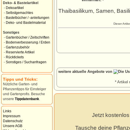
Deko- & Bastelartikel
-
Dekoartikel
Thaibasilikum, Samen, Basil
-
Selbstgemachtes
-
Bastelbücher / -anleitungen
-
Deko- und Bastelmaterial
Dieser Artik
Sonstiges
-
Gartenbücher / Zeitschriften
-
Bodenverbesserung / Erden
-
Gartenzubehör
-
Reservierte Artikel
-
Rücktickets
-
Sonstiges / Suchanfragen
weitere aktuelle Angebote von
Tipps und Tricks:
* Artikel 
Nützliche Garten- und
Pflanzentipps für Einsteiger
und Gartenprofis. Besuche
unsere
Tippdatenbank
.
Links
Jetzt kostenlo
Impressum
Datenschutz
Unsere AGB
Tausche deine Pflanz