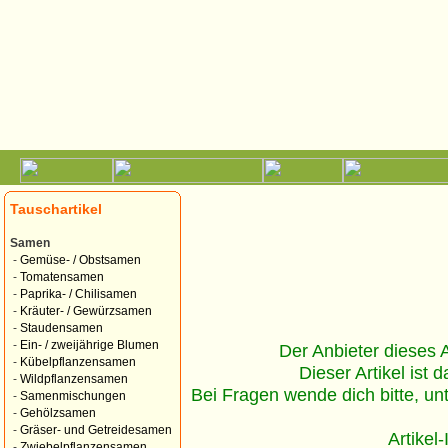
Tauschartikel
Samen
-
Gemüse- / Obstsamen
-
Tomatensamen
-
Paprika- / Chilisamen
-
Kräuter- / Gewürzsamen
-
Staudensamen
-
Ein- / zweijährige Blumen
Der Anbieter dieses Ar
-
Kübelpflanzensamen
Dieser Artikel ist d
-
Wildpflanzensamen
Bei Fragen wende dich bitte, un
-
Samenmischungen
-
Gehölzsamen
-
Gräser- und Getreidesamen
Artikel
-
Zwiebelpflanzensamen