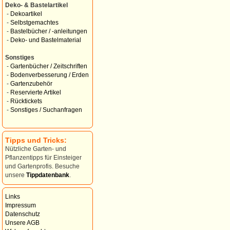
Deko- & Bastelartikel
-
Dekoartikel
-
Selbstgemachtes
-
Bastelbücher / -anleitungen
-
Deko- und Bastelmaterial
Sonstiges
-
Gartenbücher / Zeitschriften
-
Bodenverbesserung / Erden
-
Gartenzubehör
-
Reservierte Artikel
-
Rücktickets
-
Sonstiges / Suchanfragen
Tipps und Tricks:
Nützliche Garten- und
Pflanzentipps für Einsteiger
und Gartenprofis. Besuche
unsere
Tippdatenbank
.
Links
Impressum
Datenschutz
Unsere AGB