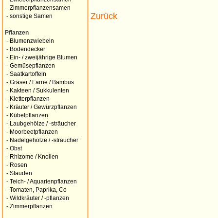
-
Zimmerpflanzensamen
Zurück
-
sonstige Samen
Pflanzen
-
Blumenzwiebeln
-
Bodendecker
-
Ein- / zweijährige Blumen
-
Gemüsepflanzen
-
Saatkartoffeln
-
Gräser / Farne / Bambus
-
Kakteen / Sukkulenten
-
Kletterpflanzen
-
Kräuter / Gewürzpflanzen
-
Kübelpflanzen
-
Laubgehölze / -sträucher
-
Moorbeetpflanzen
-
Nadelgehölze / -sträucher
-
Obst
-
Rhizome / Knollen
-
Rosen
-
Stauden
-
Teich- / Aquarienpflanzen
-
Tomaten, Paprika, Co
-
Wildkräuter / -pflanzen
-
Zimmerpflanzen