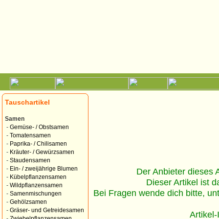
Tauschartikel
Samen
-
Gemüse- / Obstsamen
-
Tomatensamen
-
Paprika- / Chilisamen
-
Kräuter- / Gewürzsamen
-
Staudensamen
-
Ein- / zweijährige Blumen
Der Anbieter dieses Ar
-
Kübelpflanzensamen
Dieser Artikel ist d
-
Wildpflanzensamen
Bei Fragen wende dich bitte, un
-
Samenmischungen
-
Gehölzsamen
-
Gräser- und Getreidesamen
Artikel
-
Zwiebelpflanzensamen