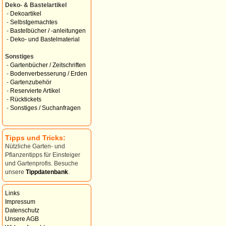
Deko- & Bastelartikel
-
Dekoartikel
-
Selbstgemachtes
-
Bastelbücher / -anleitungen
-
Deko- und Bastelmaterial
Sonstiges
-
Gartenbücher / Zeitschriften
-
Bodenverbesserung / Erden
-
Gartenzubehör
-
Reservierte Artikel
-
Rücktickets
-
Sonstiges / Suchanfragen
Tipps und Tricks:
Nützliche Garten- und
Pflanzentipps für Einsteiger
und Gartenprofis. Besuche
unsere
Tippdatenbank
.
Links
Impressum
Datenschutz
Unsere AGB