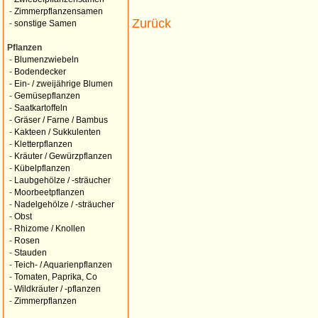
-
Zimmerpflanzensamen
Zurück
-
sonstige Samen
Pflanzen
-
Blumenzwiebeln
-
Bodendecker
-
Ein- / zweijährige Blumen
-
Gemüsepflanzen
-
Saatkartoffeln
-
Gräser / Farne / Bambus
-
Kakteen / Sukkulenten
-
Kletterpflanzen
-
Kräuter / Gewürzpflanzen
-
Kübelpflanzen
-
Laubgehölze / -sträucher
-
Moorbeetpflanzen
-
Nadelgehölze / -sträucher
-
Obst
-
Rhizome / Knollen
-
Rosen
-
Stauden
-
Teich- / Aquarienpflanzen
-
Tomaten, Paprika, Co
-
Wildkräuter / -pflanzen
-
Zimmerpflanzen