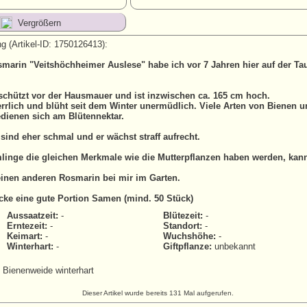
Vergrößern
g (Artikel-ID: 1750126413):
marin "Veitshöchheimer Auslese" habe ich vor 7 Jahren hier auf der T
eschützt vor der Hausmauer und ist inzwischen ca. 165 cm hoch.
errlich und blüht seit dem Winter unermüdlich. Viele Arten von Bienen 
edienen sich am Blütennektar.
sind eher schmal und er wächst straff aufrecht.
linge die gleichen Merkmale wie die Mutterpflanzen haben werden, kann
einen anderen Rosmarin bei mir im Garten.
icke eine gute Portion Samen (mind. 50 Stück)
Aussaatzeit:
-
Blütezeit:
-
Erntezeit:
-
Standort:
-
Keimart:
-
Wuchshöhe:
-
Winterhart:
-
Giftpflanze:
unbekannt
t Bienenweide winterhart
Dieser Artikel wurde bereits 131 Mal aufgerufen.