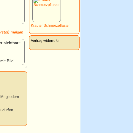
Kräuter Schmerzpflaster
rstoß melden
Vertrag widerrufen
:
 mit Bild
Mitgliedern
 dürfen.