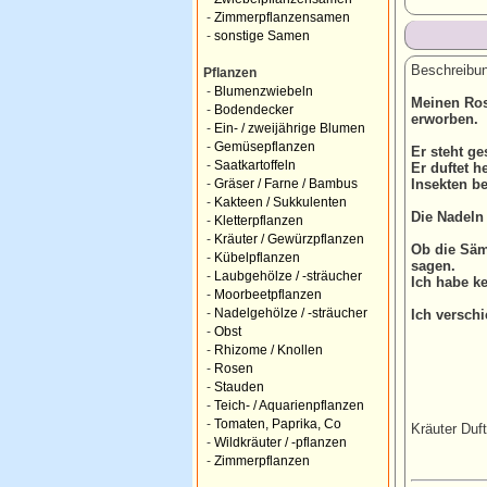
-
Zimmerpflanzensamen
-
sonstige Samen
Beschreibun
Pflanzen
-
Blumenzwiebeln
Meinen Ros
-
Bodendecker
erworben.
-
Ein- / zweijährige Blumen
-
Gemüsepflanzen
Er steht g
-
Saatkartoffeln
Er duftet h
Insekten b
-
Gräser / Farne / Bambus
-
Kakteen / Sukkulenten
Die Nadeln 
-
Kletterpflanzen
-
Kräuter / Gewürzpflanzen
Ob die Säm
-
Kübelpflanzen
sagen.
-
Laubgehölze / -sträucher
Ich habe k
-
Moorbeetpflanzen
-
Nadelgehölze / -sträucher
Ich versch
-
Obst
-
Rhizome / Knollen
-
Rosen
-
Stauden
-
Teich- / Aquarienpflanzen
-
Tomaten, Paprika, Co
Kräuter Duf
-
Wildkräuter / -pflanzen
-
Zimmerpflanzen