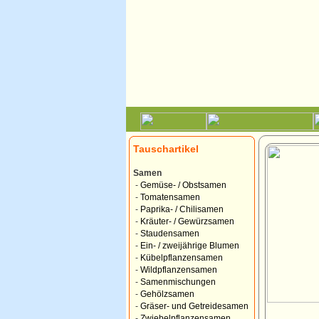
Tauschartikel
Samen
-
Gemüse- / Obstsamen
-
Tomatensamen
-
Paprika- / Chilisamen
-
Kräuter- / Gewürzsamen
-
Staudensamen
-
Ein- / zweijährige Blumen
-
Kübelpflanzensamen
-
Wildpflanzensamen
-
Samenmischungen
-
Gehölzsamen
-
Gräser- und Getreidesamen
-
Zwiebelpflanzensamen