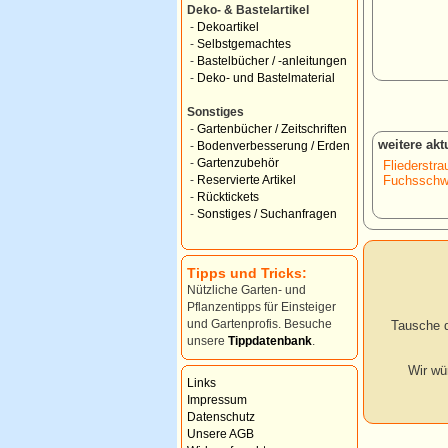
Deko- & Bastelartikel
-
Dekoartikel
-
Selbstgemachtes
-
Bastelbücher / -anleitungen
-
Deko- und Bastelmaterial
Sonstiges
-
Gartenbücher / Zeitschriften
weitere ak
-
Bodenverbesserung / Erden
-
Gartenzubehör
Fliederstra
Fuchsschw
-
Reservierte Artikel
-
Rücktickets
-
Sonstiges / Suchanfragen
Tipps und Tricks:
Nützliche Garten- und
Pflanzentipps für Einsteiger
und Gartenprofis. Besuche
Tausche d
unsere
Tippdatenbank
.
Wir wü
Links
Impressum
Datenschutz
Unsere AGB