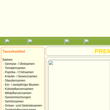
PRE
Tauschartikel
Samen
-
Gemüse- / Obstsamen
-
Tomatensamen
-
Paprika- / Chilisamen
-
Kräuter- / Gewürzsamen
-
Staudensamen
-
Ein- / zweijährige Blumen
-
Kübelpflanzensamen
-
Wildpflanzensamen
-
Samenmischungen
-
Gehölzsamen
-
Gräser- und Getreidesamen
-
Zwiebelpflanzensamen