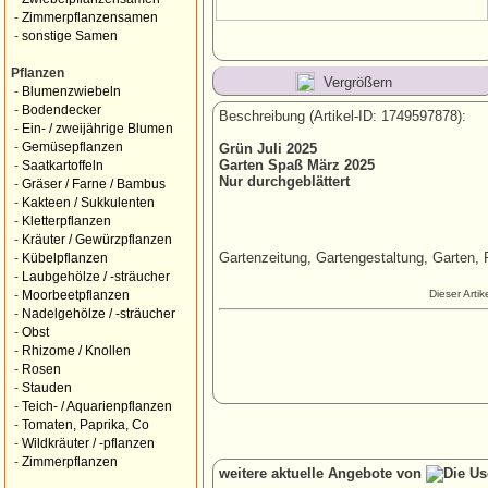
-
Zimmerpflanzensamen
-
sonstige Samen
Pflanzen
Vergrößern
-
Blumenzwiebeln
-
Bodendecker
Beschreibung (Artikel-ID: 1749597878):
-
Ein- / zweijährige Blumen
-
Gemüsepflanzen
Grün Juli 2025
Garten Spaß März 2025
-
Saatkartoffeln
Nur durchgeblättert
-
Gräser / Farne / Bambus
-
Kakteen / Sukkulenten
-
Kletterpflanzen
-
Kräuter / Gewürzpflanzen
Gartenzeitung, Gartengestaltung, Garten,
-
Kübelpflanzen
-
Laubgehölze / -sträucher
Dieser Arti
-
Moorbeetpflanzen
-
Nadelgehölze / -sträucher
-
Obst
-
Rhizome / Knollen
-
Rosen
-
Stauden
-
Teich- / Aquarienpflanzen
-
Tomaten, Paprika, Co
-
Wildkräuter / -pflanzen
-
Zimmerpflanzen
weitere aktuelle Angebote von