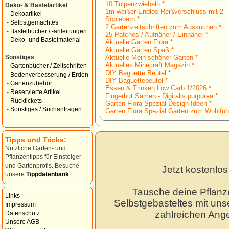
10 Tulpenzwiebeln *
Deko- & Bastelartikel
1m weißer Endlos-Reißverschluss mit 2
-
Dekoartikel
Schiebern *
-
Selbstgemachtes
2 Gartenzeitschriften zum Aussuchen *
-
Bastelbücher / -anleitungen
25 Patches / Aufnäher / Einnäher *
-
Deko- und Bastelmaterial
Aktuelle Garten Flora *
Aktuelle Garten Spaß *
Aktuelle Mein schöner Garten *
Sonstiges
Aktuelles Minecraft Magazin *
-
Gartenbücher / Zeitschriften
DIY Baguette Beutel *
-
Bodenverbesserung / Erden
DIY Baguettebeutel *
-
Gartenzubehör
Essen & Trinken Low Carb 1/2026 *
-
Reservierte Artikel
Fingerhut Samen - Digitalis purpurea *
-
Rücktickets
Garten Flora Spezial Design-Ideen *
-
Sonstiges / Suchanfragen
Garten Flora Spezial Gärten zum Wohlfüh
Tipps und Tricks:
Nützliche Garten- und
Pflanzentipps für Einsteiger
und Gartenprofis. Besuche
Jetzt kostenlo
unsere
Tippdatenbank
.
Tausche deine Pflanz
Links
Selbstgebasteltes mit unse
Impressum
zahlreichen Ang
Datenschutz
Unsere AGB