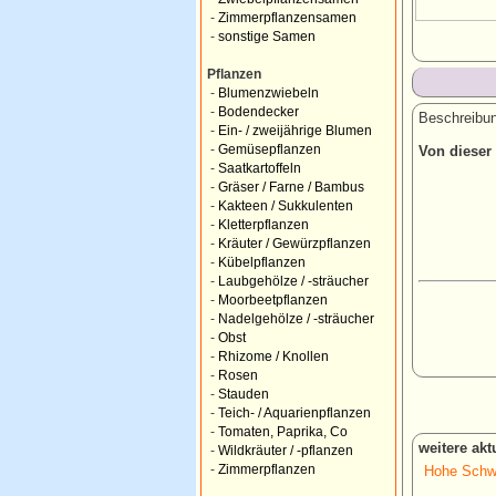
-
Zimmerpflanzensamen
-
sonstige Samen
Pflanzen
-
Blumenzwiebeln
-
Bodendecker
Beschreibun
-
Ein- / zweijährige Blumen
-
Gemüsepflanzen
Von dieser 
-
Saatkartoffeln
-
Gräser / Farne / Bambus
-
Kakteen / Sukkulenten
-
Kletterpflanzen
-
Kräuter / Gewürzpflanzen
-
Kübelpflanzen
-
Laubgehölze / -sträucher
-
Moorbeetpflanzen
-
Nadelgehölze / -sträucher
-
Obst
-
Rhizome / Knollen
-
Rosen
-
Stauden
-
Teich- / Aquarienpflanzen
-
Tomaten, Paprika, Co
weitere ak
-
Wildkräuter / -pflanzen
-
Zimmerpflanzen
Hohe Schwer