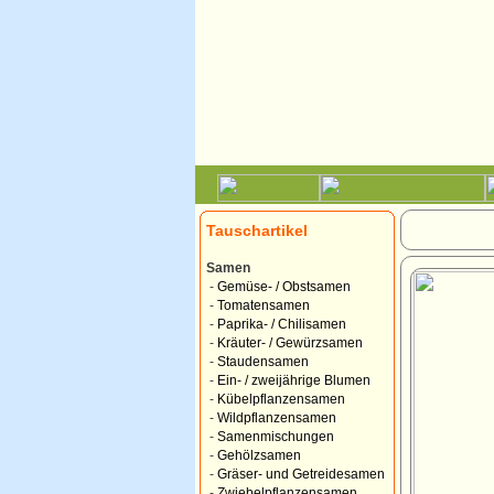
Tauschartikel
Samen
-
Gemüse- / Obstsamen
-
Tomatensamen
-
Paprika- / Chilisamen
-
Kräuter- / Gewürzsamen
-
Staudensamen
-
Ein- / zweijährige Blumen
-
Kübelpflanzensamen
-
Wildpflanzensamen
-
Samenmischungen
-
Gehölzsamen
-
Gräser- und Getreidesamen
-
Zwiebelpflanzensamen