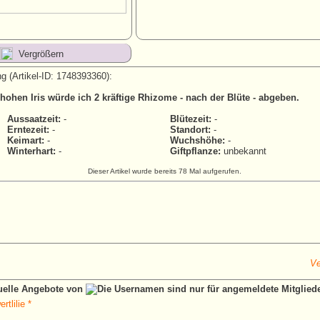
Vergrößern
g (Artikel-ID: 1748393360):
hohen Iris würde ich 2 kräftige Rhizome - nach der Blüte - abgeben.
Aussaatzeit:
-
Blütezeit:
-
Erntezeit:
-
Standort:
-
Keimart:
-
Wuchshöhe:
-
Winterhart:
-
Giftpflanze:
unbekannt
Dieser Artikel wurde bereits 78 Mal aufgerufen.
Ve
tuelle Angebote von
tlilie *