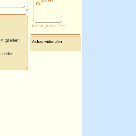
Taglilie „Moses Fire“
Mitgliedern
Vertrag widerrufen
 dürfen.