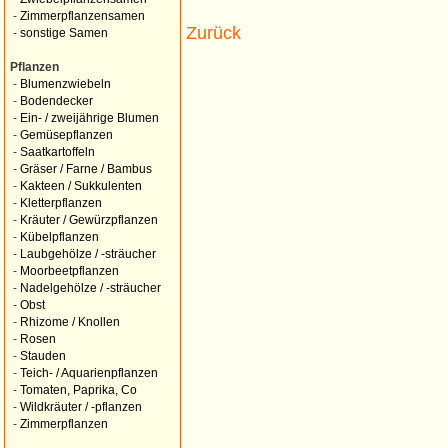
-
Zimmerpflanzensamen
Zurück
-
sonstige Samen
Pflanzen
-
Blumenzwiebeln
-
Bodendecker
-
Ein- / zweijährige Blumen
-
Gemüsepflanzen
-
Saatkartoffeln
-
Gräser / Farne / Bambus
-
Kakteen / Sukkulenten
-
Kletterpflanzen
-
Kräuter / Gewürzpflanzen
-
Kübelpflanzen
-
Laubgehölze / -sträucher
-
Moorbeetpflanzen
-
Nadelgehölze / -sträucher
-
Obst
-
Rhizome / Knollen
-
Rosen
-
Stauden
-
Teich- / Aquarienpflanzen
-
Tomaten, Paprika, Co
-
Wildkräuter / -pflanzen
-
Zimmerpflanzen