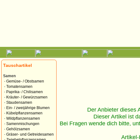
Tauschartikel
Samen
-
Gemüse- / Obstsamen
-
Tomatensamen
-
Paprika- / Chilisamen
-
Kräuter- / Gewürzsamen
-
Staudensamen
-
Ein- / zweijährige Blumen
Der Anbieter dieses Ar
-
Kübelpflanzensamen
Dieser Artikel ist d
-
Wildpflanzensamen
Bei Fragen wende dich bitte, un
-
Samenmischungen
-
Gehölzsamen
-
Gräser- und Getreidesamen
Artikel
-
Zwiebelpflanzensamen