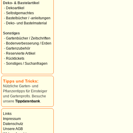
Deko- & Bastelartikel
-
Dekoartikel
-
Selbstgemachtes
-
Bastelbücher / -anleitungen
-
Deko- und Bastelmaterial
Sonstiges
-
Gartenbücher / Zeitschriften
-
Bodenverbesserung / Erden
-
Gartenzubehör
-
Reservierte Artikel
-
Rücktickets
-
Sonstiges / Suchanfragen
Tipps und Tricks:
Nützliche Garten- und
Pflanzentipps für Einsteiger
und Gartenprofis. Besuche
unsere
Tippdatenbank
.
Links
Impressum
Datenschutz
Unsere AGB