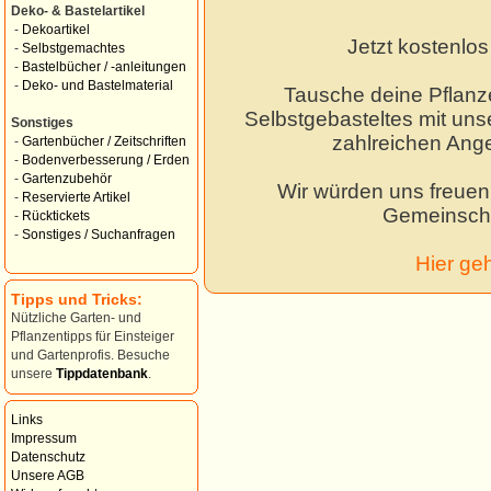
Deko- & Bastelartikel
-
Dekoartikel
Jetzt kostenlo
-
Selbstgemachtes
-
Bastelbücher / -anleitungen
-
Deko- und Bastelmaterial
Tausche deine Pflanz
Selbstgebasteltes mit unse
Sonstiges
zahlreichen Ang
-
Gartenbücher / Zeitschriften
-
Bodenverbesserung / Erden
-
Gartenzubehör
Wir würden uns freuen,
-
Reservierte Artikel
Gemeinscha
-
Rücktickets
-
Sonstiges / Suchanfragen
Hier ge
Tipps und Tricks:
Nützliche Garten- und
Pflanzentipps für Einsteiger
und Gartenprofis. Besuche
unsere
Tippdatenbank
.
Links
Impressum
Datenschutz
Unsere AGB