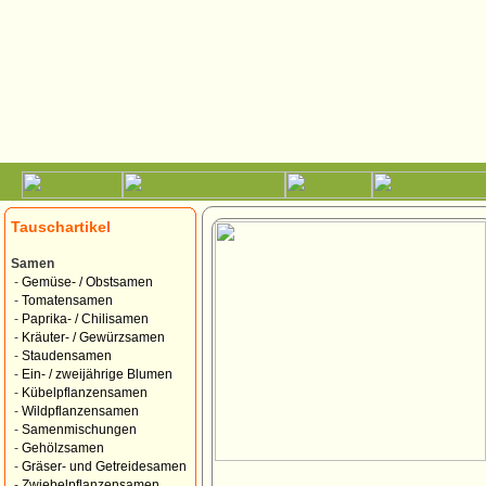
Tauschartikel
Samen
-
Gemüse- / Obstsamen
-
Tomatensamen
-
Paprika- / Chilisamen
-
Kräuter- / Gewürzsamen
-
Staudensamen
-
Ein- / zweijährige Blumen
-
Kübelpflanzensamen
-
Wildpflanzensamen
-
Samenmischungen
-
Gehölzsamen
-
Gräser- und Getreidesamen
-
Zwiebelpflanzensamen