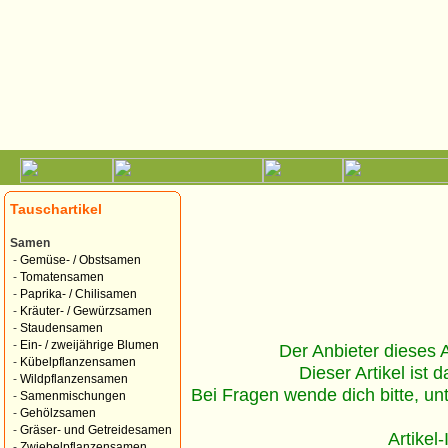
Tauschartikel
Samen
-
Gemüse- / Obstsamen
-
Tomatensamen
-
Paprika- / Chilisamen
-
Kräuter- / Gewürzsamen
-
Staudensamen
-
Ein- / zweijährige Blumen
Der Anbieter dieses Ar
-
Kübelpflanzensamen
Dieser Artikel ist d
-
Wildpflanzensamen
Bei Fragen wende dich bitte, un
-
Samenmischungen
-
Gehölzsamen
-
Gräser- und Getreidesamen
Artikel
-
Zwiebelpflanzensamen