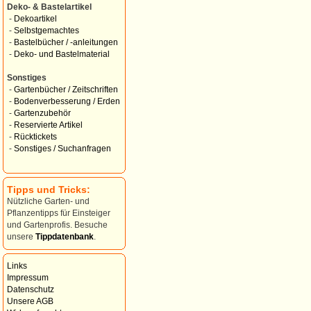
Deko- & Bastelartikel
-
Dekoartikel
-
Selbstgemachtes
-
Bastelbücher / -anleitungen
-
Deko- und Bastelmaterial
Sonstiges
-
Gartenbücher / Zeitschriften
-
Bodenverbesserung / Erden
-
Gartenzubehör
-
Reservierte Artikel
-
Rücktickets
-
Sonstiges / Suchanfragen
Tipps und Tricks:
Nützliche Garten- und
Pflanzentipps für Einsteiger
und Gartenprofis. Besuche
unsere
Tippdatenbank
.
Links
Impressum
Datenschutz
Unsere AGB