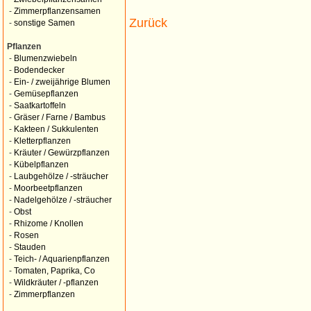
-
Zimmerpflanzensamen
Zurück
-
sonstige Samen
Pflanzen
-
Blumenzwiebeln
-
Bodendecker
-
Ein- / zweijährige Blumen
-
Gemüsepflanzen
-
Saatkartoffeln
-
Gräser / Farne / Bambus
-
Kakteen / Sukkulenten
-
Kletterpflanzen
-
Kräuter / Gewürzpflanzen
-
Kübelpflanzen
-
Laubgehölze / -sträucher
-
Moorbeetpflanzen
-
Nadelgehölze / -sträucher
-
Obst
-
Rhizome / Knollen
-
Rosen
-
Stauden
-
Teich- / Aquarienpflanzen
-
Tomaten, Paprika, Co
-
Wildkräuter / -pflanzen
-
Zimmerpflanzen