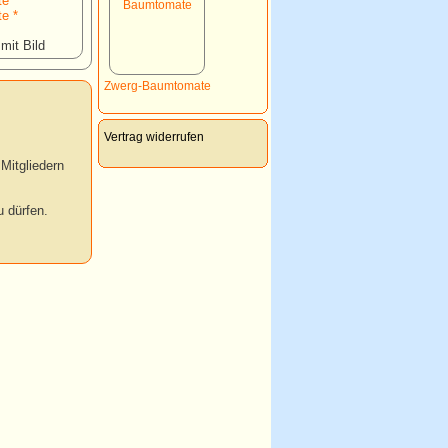
te *
te *
 mit Bild
Zwerg-Baumtomate
Vertrag widerrufen
Mitgliedern
 dürfen.