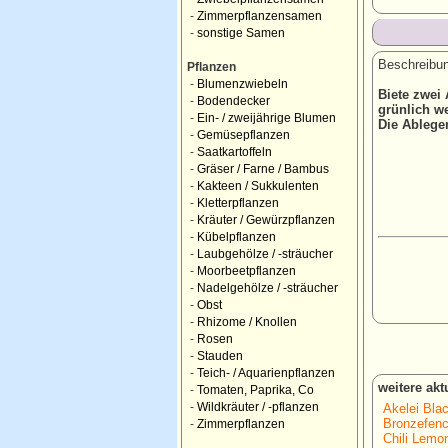
-
Zimmerpflanzensamen
-
sonstige Samen
Beschreibun
Pflanzen
-
Blumenzwiebeln
Biete zwei
-
Bodendecker
grünlich w
-
Ein- / zweijährige Blumen
Die Ablege
-
Gemüsepflanzen
-
Saatkartoffeln
-
Gräser / Farne / Bambus
-
Kakteen / Sukkulenten
-
Kletterpflanzen
-
Kräuter / Gewürzpflanzen
-
Kübelpflanzen
-
Laubgehölze / -sträucher
-
Moorbeetpflanzen
-
Nadelgehölze / -sträucher
-
Obst
-
Rhizome / Knollen
-
Rosen
-
Stauden
-
Teich- / Aquarienpflanzen
weitere ak
-
Tomaten, Paprika, Co
-
Wildkräuter / -pflanzen
Akelei Bla
Bronzefenc
-
Zimmerpflanzen
Chili Lemo