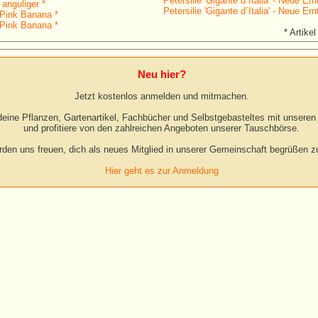
Petersilie 'Gigante d´Italia' - Neue Ern
anguliger *
Petersilie 'Gigante d´Italia' - Neue Ern
 Pink Banana *
 Pink Banana *
* Artikel
Neu hier?
Jetzt kostenlos anmelden und mitmachen.
eine Pflanzen, Gartenartikel, Fachbücher und Selbstgebasteltes mit unseren 
und profitiere von den zahlreichen Angeboten unserer Tauschbörse.
rden uns freuen, dich als neues Mitglied in unserer Gemeinschaft begrüßen zu
Hier geht es zur Anmeldung