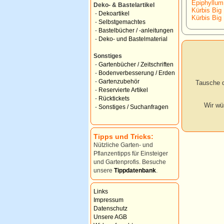
Epiphyllum 
Deko- & Bastelartikel
Kürbis Big
-
Dekoartikel
Kürbis Big
-
Selbstgemachtes
-
Bastelbücher / -anleitungen
-
Deko- und Bastelmaterial
Sonstiges
-
Gartenbücher / Zeitschriften
-
Bodenverbesserung / Erden
-
Gartenzubehör
Tausche d
-
Reservierte Artikel
-
Rücktickets
Wir wü
-
Sonstiges / Suchanfragen
Tipps und Tricks:
Nützliche Garten- und
Pflanzentipps für Einsteiger
und Gartenprofis. Besuche
unsere
Tippdatenbank
.
Links
Impressum
Datenschutz
Unsere AGB