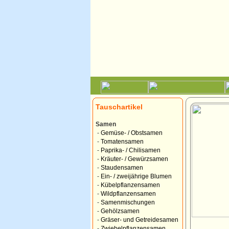
Tauschartikel
Samen
-
Gemüse- / Obstsamen
-
Tomatensamen
-
Paprika- / Chilisamen
-
Kräuter- / Gewürzsamen
-
Staudensamen
-
Ein- / zweijährige Blumen
-
Kübelpflanzensamen
-
Wildpflanzensamen
-
Samenmischungen
-
Gehölzsamen
-
Gräser- und Getreidesamen
-
Zwiebelpflanzensamen