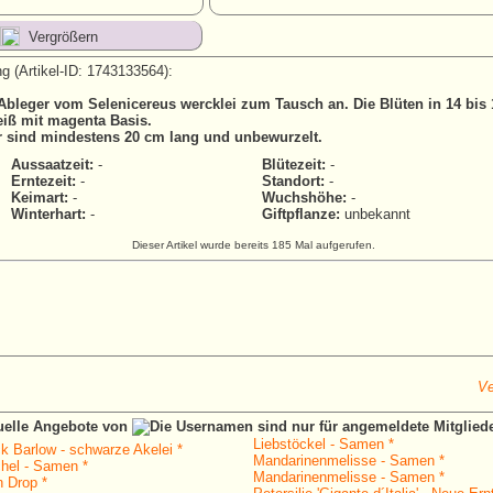
Vergrößern
g (Artikel-ID: 1743133564):
 Ableger vom Selenicereus wercklei zum Tausch an. Die Blüten in 14 bis 
eiß mit magenta Basis.
r sind mindestens 20 cm lang und unbewurzelt.
Aussaatzeit:
-
Blütezeit:
-
Erntezeit:
-
Standort:
-
Keimart:
-
Wuchshöhe:
-
Winterhart:
-
Giftpflanze:
unbekannt
Dieser Artikel wurde bereits 185 Mal aufgerufen.
Ve
tuelle Angebote von
Liebstöckel - Samen *
ck Barlow - schwarze Akelei *
Mandarinenmelisse - Samen *
hel - Samen *
Mandarinenmelisse - Samen *
n Drop *