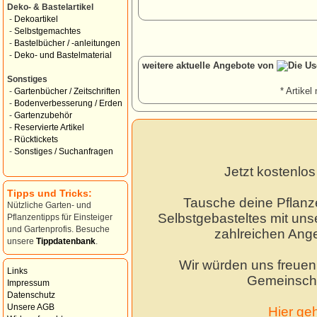
Deko- & Bastelartikel
-
Dekoartikel
-
Selbstgemachtes
-
Bastelbücher / -anleitungen
-
Deko- und Bastelmaterial
weitere aktuelle Angebote von
Sonstiges
* Artikel 
-
Gartenbücher / Zeitschriften
-
Bodenverbesserung / Erden
-
Gartenzubehör
-
Reservierte Artikel
-
Rücktickets
-
Sonstiges / Suchanfragen
Jetzt kostenlo
Tipps und Tricks:
Tausche deine Pflanz
Nützliche Garten- und
Selbstgebasteltes mit unse
Pflanzentipps für Einsteiger
und Gartenprofis. Besuche
zahlreichen Ang
unsere
Tippdatenbank
.
Wir würden uns freuen,
Links
Gemeinscha
Impressum
Datenschutz
Unsere AGB
Hier ge