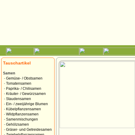
Tauschartikel
Samen
-
Gemüse- / Obstsamen
-
Tomatensamen
-
Paprika- / Chilisamen
-
Kräuter- / Gewürzsamen
-
Staudensamen
-
Ein- / zweijährige Blumen
-
Kübelpflanzensamen
-
Wildpflanzensamen
-
Samenmischungen
-
Gehölzsamen
-
Gräser- und Getreidesamen
-
Zwiebelpflanzensamen