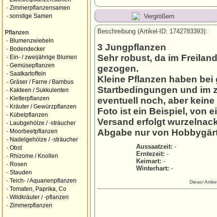
-
Zimmerpflanzensamen
Vergrößern
-
sonstige Samen
Beschreibung (Artikel-ID: 1742783393):
Pflanzen
-
Blumenzwiebeln
3 Jungpflanzen
-
Bodendecker
Sehr robust, da im Freiland
-
Ein- / zweijährige Blumen
-
Gemüsepflanzen
gezogen.
-
Saatkartoffeln
Kleine Pflanzen haben bei
-
Gräser / Farne / Bambus
Startbedingungen und im ze
-
Kakteen / Sukkulenten
-
Kletterpflanzen
eventuell noch, aber keine
-
Kräuter / Gewürzpflanzen
Foto ist ein Beispiel, von e
-
Kübelpflanzen
Versand erfolgt wurzelnack
-
Laubgehölze / -sträucher
Abgabe nur von Hobbygärt
-
Moorbeetpflanzen
-
Nadelgehölze / -sträucher
Aussaatzeit:
-
-
Obst
Erntezeit:
-
-
Rhizome / Knollen
Keimart:
-
-
Rosen
Winterhart:
-
-
Stauden
-
Teich- / Aquarienpflanzen
Dieser Artik
-
Tomaten, Paprika, Co
-
Wildkräuter / -pflanzen
-
Zimmerpflanzen