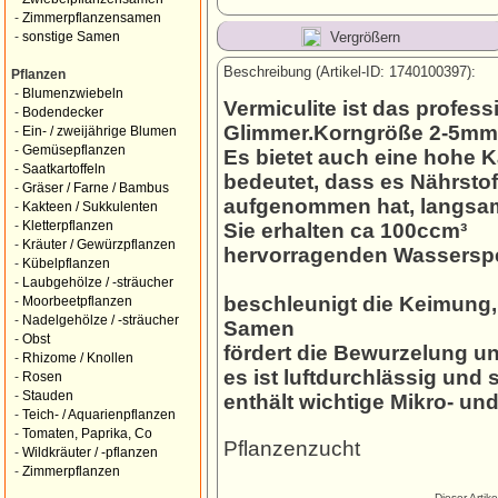
-
Zimmerpflanzensamen
Vergrößern
-
sonstige Samen
Beschreibung (Artikel-ID: 1740100397):
Pflanzen
-
Blumenzwiebeln
Vermiculite ist das profes
-
Bodendecker
Glimmer.Korngröße 2-5mm
-
Ein- / zweijährige Blumen
-
Gemüsepflanzen
Es bietet auch eine hohe 
-
Saatkartoffeln
bedeutet, dass es Nährstof
-
Gräser / Farne / Bambus
aufgenommen hat, langsam 
-
Kakteen / Sukkulenten
-
Kletterpflanzen
Sie erhalten ca 100ccm³
-
Kräuter / Gewürzpflanzen
hervorragenden Wasserspei
-
Kübelpflanzen
-
Laubgehölze / -sträucher
beschleunigt die Keimung,
-
Moorbeetpflanzen
-
Nadelgehölze / -sträucher
Samen
-
Obst
fördert die Bewurzelung u
-
Rhizome / Knollen
es ist luftdurchlässig und
-
Rosen
-
Stauden
enthält wichtige Mikro- u
-
Teich- / Aquarienpflanzen
-
Tomaten, Paprika, Co
Pflanzenzucht
-
Wildkräuter / -pflanzen
-
Zimmerpflanzen
Dieser Artik