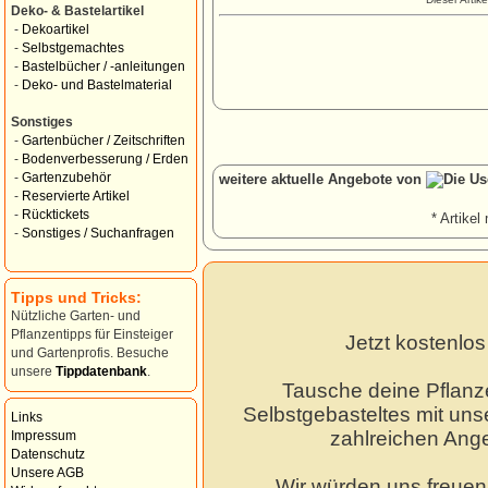
Deko- & Bastelartikel
-
Dekoartikel
-
Selbstgemachtes
-
Bastelbücher / -anleitungen
-
Deko- und Bastelmaterial
Sonstiges
-
Gartenbücher / Zeitschriften
-
Bodenverbesserung / Erden
-
Gartenzubehör
weitere aktuelle Angebote von
-
Reservierte Artikel
-
Rücktickets
* Artikel 
-
Sonstiges / Suchanfragen
Tipps und Tricks:
Nützliche Garten- und
Pflanzentipps für Einsteiger
Jetzt kostenlo
und Gartenprofis. Besuche
unsere
Tippdatenbank
.
Tausche deine Pflanz
Selbstgebasteltes mit unse
Links
zahlreichen Ang
Impressum
Datenschutz
Unsere AGB
Wir würden uns freuen,