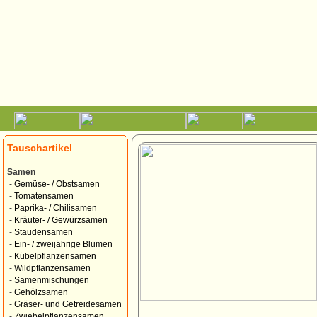
Tauschartikel
Samen
-
Gemüse- / Obstsamen
-
Tomatensamen
-
Paprika- / Chilisamen
-
Kräuter- / Gewürzsamen
-
Staudensamen
-
Ein- / zweijährige Blumen
-
Kübelpflanzensamen
-
Wildpflanzensamen
-
Samenmischungen
-
Gehölzsamen
-
Gräser- und Getreidesamen
-
Zwiebelpflanzensamen