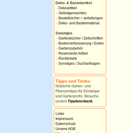
Deko- & Bastelartikel
-
Dekoartikel
-
Selbstgemachtes
-
Bastelbücher / -anleitungen
-
Deko- und Bastelmaterial
Sonstiges
-
Gartenbücher / Zeitschriften
-
Bodenverbesserung / Erden
-
Gartenzubehör
-
Reservierte Artikel
-
Rücktickets
-
Sonstiges / Suchanfragen
Tipps und Tricks:
Nützliche Garten- und
Pflanzentipps für Einsteiger
und Gartenprofis. Besuche
unsere
Tippdatenbank
.
Links
Impressum
Datenschutz
Unsere AGB