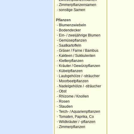
-
Zimmerpflanzensamen
-
sonstige Samen
Pflanzen
-
Blumenzwiebeln
-
Bodendecker
-
Ein- / zweijährige Blumen
-
Gemüsepflanzen
-
Saatkartoffeln
-
Gräser / Farne / Bambus
-
Kakteen / Sukkulenten
-
Kletterpflanzen
-
Kräuter / Gewürzpflanzen
-
Kübelpflanzen
-
Laubgehölze / -sträucher
-
Moorbeetpflanzen
-
Nadelgehölze / -sträucher
-
Obst
-
Rhizome / Knollen
-
Rosen
-
Stauden
-
Teich- / Aquarienpflanzen
-
Tomaten, Paprika, Co
-
Wildkräuter / -pflanzen
-
Zimmerpflanzen