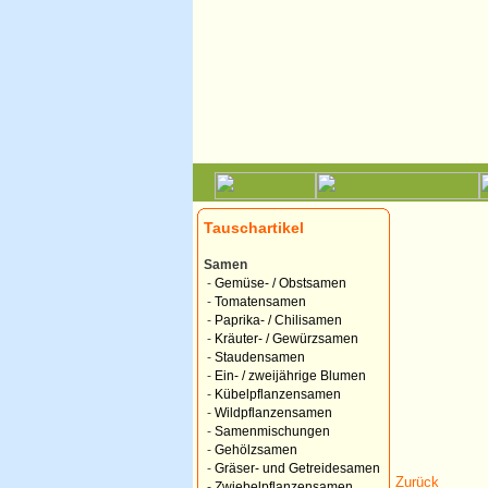
Tauschartikel
Samen
-
Gemüse- / Obstsamen
-
Tomatensamen
-
Paprika- / Chilisamen
-
Kräuter- / Gewürzsamen
-
Staudensamen
-
Ein- / zweijährige Blumen
-
Kübelpflanzensamen
-
Wildpflanzensamen
-
Samenmischungen
-
Gehölzsamen
-
Gräser- und Getreidesamen
Zurück
-
Zwiebelpflanzensamen