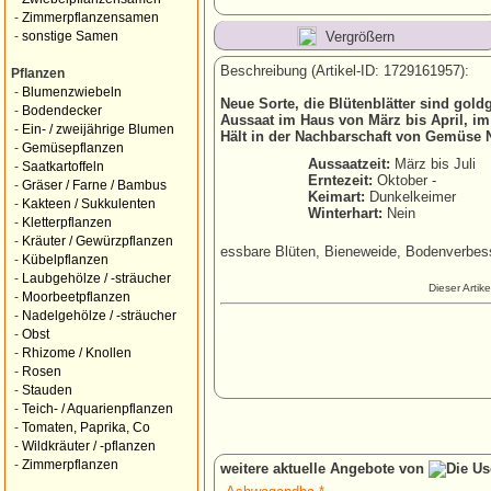
-
Zimmerpflanzensamen
Vergrößern
-
sonstige Samen
Beschreibung (Artikel-ID: 1729161957):
Pflanzen
-
Blumenzwiebeln
Neue Sorte, die Blütenblätter sind goldg
-
Bodendecker
Aussaat im Haus von März bis April, im
-
Ein- / zweijährige Blumen
Hält in der Nachbarschaft von Gemüse 
-
Gemüsepflanzen
Aussaatzeit:
März bis Juli
-
Saatkartoffeln
Erntezeit:
Oktober -
-
Gräser / Farne / Bambus
Keimart:
Dunkelkeimer
-
Kakteen / Sukkulenten
Winterhart:
Nein
-
Kletterpflanzen
-
Kräuter / Gewürzpflanzen
essbare Blüten, Bieneweide, Bodenverbes
-
Kübelpflanzen
-
Laubgehölze / -sträucher
Dieser Artik
-
Moorbeetpflanzen
-
Nadelgehölze / -sträucher
-
Obst
-
Rhizome / Knollen
-
Rosen
-
Stauden
-
Teich- / Aquarienpflanzen
-
Tomaten, Paprika, Co
-
Wildkräuter / -pflanzen
-
Zimmerpflanzen
weitere aktuelle Angebote von