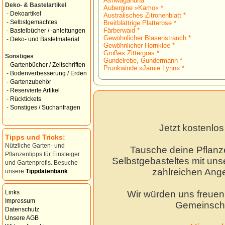
Ashwagandha *
Deko- & Bastelartikel
Aubergine »Kamo« *
-
Dekoartikel
Australisches Zitronenblatt *
-
Selbstgemachtes
Breitblättrige Platterbse *
Färberwaid *
-
Bastelbücher / -anleitungen
Gewöhnlicher Blasenstrauch *
-
Deko- und Bastelmaterial
Gewöhnlicher Hornklee *
Großes Zittergras *
Sonstiges
Gundelrebe, Gundermann *
-
Gartenbücher / Zeitschriften
Prunkwinde »Jamie Lynn« *
-
Bodenverbesserung / Erden
-
Gartenzubehör
-
Reservierte Artikel
-
Rücktickets
-
Sonstiges / Suchanfragen
Jetzt kostenlo
Tipps und Tricks:
Nützliche Garten- und
Tausche deine Pflanz
Pflanzentipps für Einsteiger
Selbstgebasteltes mit unse
und Gartenprofis. Besuche
zahlreichen Ang
unsere
Tippdatenbank
.
Wir würden uns freuen,
Links
Impressum
Gemeinscha
Datenschutz
Unsere AGB