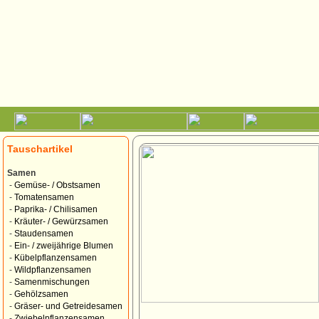
Tauschartikel
Samen
-
Gemüse- / Obstsamen
-
Tomatensamen
-
Paprika- / Chilisamen
-
Kräuter- / Gewürzsamen
-
Staudensamen
-
Ein- / zweijährige Blumen
-
Kübelpflanzensamen
-
Wildpflanzensamen
-
Samenmischungen
-
Gehölzsamen
-
Gräser- und Getreidesamen
-
Zwiebelpflanzensamen